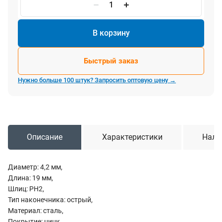
В корзину
Быстрый заказ
Нужно больше 100 штук? Запросить оптовую цену →
Описание
Характеристики
Нали
Диаметр: 4,2 мм,
Длина: 19 мм,
Шлиц: PН2,
Тип наконечника: острый,
Материал: сталь,
Покрытие: цинк,