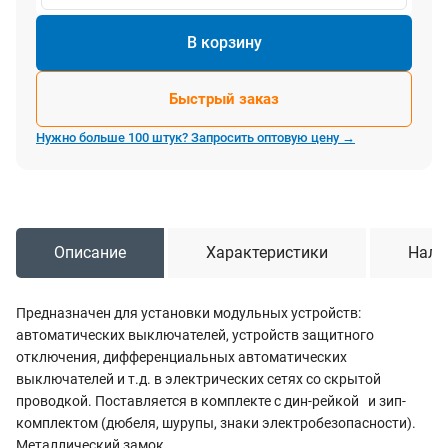
В корзину
Быстрый заказ
Нужно больше 100 штук? Запросить оптовую цену →
Описание
Характеристики
Нали
Предназначен для установки модульных устройств:
автоматических выключателей, устройств защитного
отключения, дифференциальных автоматических
выключателей и т.д. в электрических сетях со скрытой
проводкой. Поставляется в комплекте с дин-рейкой и зип-
комплектом (дюбеля, шурупы, знаки электробезопасности).
Металлический замок.