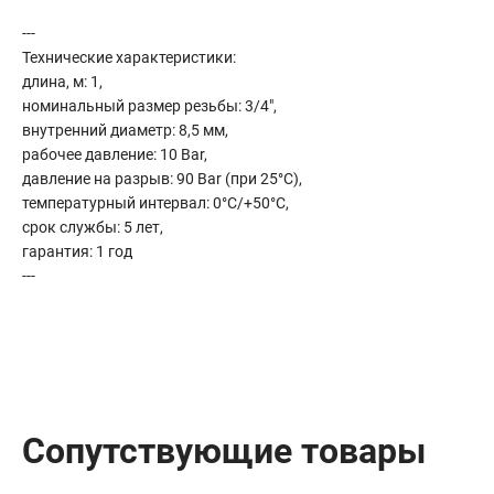
Сантехника
---
Канализация
Технические характеристики:
Соединители сантехнические
длина, м: 1,
Таймеры подачи воды
номинальный размер резьбы: 3/4",
Водонагреватели накопительные
внутренний диаметр: 8,5 мм,
рабочее давление: 10 Bar,
Тройники сантехнические
давление на разрыв: 90 Bar (при 25°С),
температурный интервал: 0°С/+50°С,
срок службы: 5 лет,
гарантия: 1 год
---
Сопутствующие товары