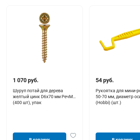
1 070 руб.
54 руб.
Шуруп потай для дерева
Рукоятка для мини-р
желтый цинк D6х70 мм РечМз
50-70 мм, диаметр ос
(400 шт), упак
(Hobbi) (шт.)
В корзину
В корзину