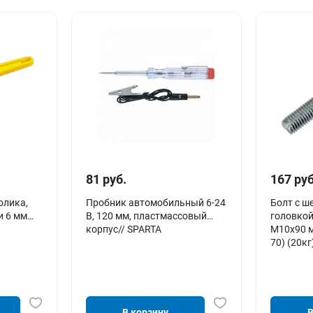
81 руб.
167 руб
олика,
Пробник автомобильный 6-24
Болт с ш
и 6 мм
В, 120 мм, пластмассовый
головко
корпус// SPARTA
М10х90 
70) (20кг
В корзину
В