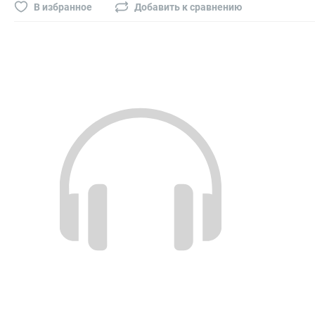
Буры, сверла, диски
В избранное
Добавить к сравнению
Гвозди для пневматического степлера (нейлера)
Биты на шуруповёрт
Буры, пики, зубила
Фрезы
Диски
Электроды, сварочная техника
Электроды сварочные
Инверторы, сварочная техника
Маски сварщика
Резаки
Зеркало сварщика