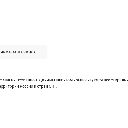
Лестницы, стремянки, вышки
Стремянки стальные
Лестницы односекционные
Вышки-туры
Лестницы двухсекционные
Лестницы телескопические
чие в магазинах
Средства пожарной безопасности
Огнетушители
 машин всех типов. Данным шлангом комплектуются все стиральны
Пожарные инструменты
 территории России и стран СНГ.
Полотна противопожарные
Шкафы пожарные
Щиты, ящики, стенды