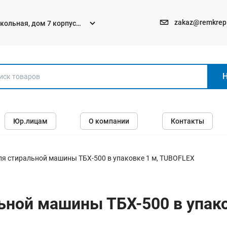
zakaz@remkrep
текольная, дом 7 корпус
Электро и бензоинструменты
Юр.лицам
О компании
Контакты
Перфораторы
Углошлифмашины (болгарки)
Шуруповерты
ля стиральной машины ТБХ-500 в упаковке 1 м, TUBOFLEX
Пилы
Дрели
ьной машины ТБХ-500 в упак