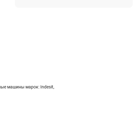
Электростроительное оборудование
Компрессоры
Тепловое оборудование
Генераторы
Мотопомпы
Виброплиты
Строительные материалы
Арматура
е машины марок: Indesit,
Блоки стеновые газобетонные
Гипсокартон
Жидкое стекло
Затирки