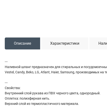
Садовая техника
Триммеры и мотокосы
Снегоуборочные машины
Культиваторы (мотоблоки)
Газонокосилки
Измельчители
Описание
Характеристики
Нали
Автомобильный инструмент
---
Наборы шоферские
Наливной шланг предназначен для стиральных и посудомоечных
Тросы буксировочные
Vestel, Candy, Beko, LG, Atlant, Haier, Samsung, производимых на
Домкраты
Щетки, скребки и лопаты автомобильные
---
Тали цепные
Свойства:
Внутренний слой рукава из ПВХ черного цвета, однородный.
Оплетка: полиэфирная нить.
Верхний слой из термопластичного материала.