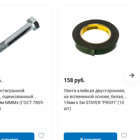
.
158 руб.
естигранной
Лента клейкая двусторонняя,
й, оцинкованный
на вспененной основе, белая,
мм МММз (ГОСТ 7805-
19мм х 5м STAYER "PROFI" (10
)
шт)
 корзину
В корзину