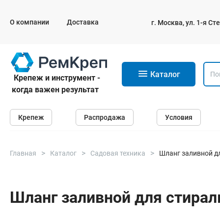
О компании
Доставка
г. Москва, ул. 1-я С
11
Каталог
Крепеж и инструмент -
когда важен результат
Крепеж
Крепеж
Распродажа
Условия
Анкеры
Дюбели
Саморезы и шурупы
Главная
Каталог
Садовая техника
Шланг заливной д
Гвозди
Болты
Шланг заливной для стирал