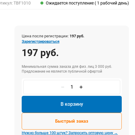
Пены, клеи, герметики
тикул:
TBF1010
Ожидается поступление ( 1 рабочий день)
Пены монтажные
Герметики
Очистители для пены
Клеи монтажные
Цена после регистрации:
197 руб.
Пистолеты для герметиков
Зарегистрироваться
197 руб.
Минимальная сумма заказа для физ. лиц 3 000 руб.
Электрика и свет
Предложение не является публичной офертой
Хомуты стяжки нейлоновые и стальные
Вилки электрические
Выключатели
Удлинители электрические
В корзину
Фонари
Быстрый заказ
Нужно больше 100 штук? Запросить оптовую цену →