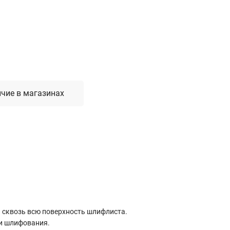
Лестницы, стремянки, вышки
Стремянки стальные
Лестницы односекционные
Вышки-туры
Лестницы двухсекционные
Лестницы телескопические
чие в магазинах
Средства пожарной безопасности
Огнетушители
Пожарные инструменты
Полотна противопожарные
Шкафы пожарные
Щиты, ящики, стенды
 сквозь всю поверхность шлифлиста.
ми шлифования.