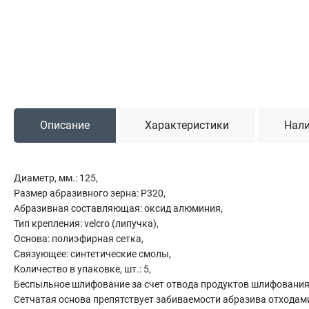
Садовая техника
Триммеры и мотокосы
Снегоуборочные машины
Культиваторы (мотоблоки)
Газонокосилки
Измельчители
Описание
Характеристики
Нали
Автомобильный инструмент
Диаметр, мм.: 125,
Наборы шоферские
Размер абразивного зерна: P320,
Тросы буксировочные
Абразивная составляющая: оксид алюминия,
Домкраты
Тип крепления: velcro (липучка),
Щетки, скребки и лопаты автомобильные
Основа: полиэфирная сетка,
Тали цепные
Связующее: синтетические смолы,
Количество в упаковке, шт.: 5,
Беспыльное шлифование за счет отвода продуктов шлифования
Сетчатая основа препятствует забиваемости абразива отхода