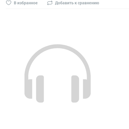
Буры, сверла, диски
В избранное
Добавить к сравнению
Гвозди для пневматического степлера (нейлера)
Биты на шуруповёрт
Буры, пики, зубила
Фрезы
Диски
Электроды, сварочная техника
Электроды сварочные
Инверторы, сварочная техника
Маски сварщика
Резаки
Зеркало сварщика