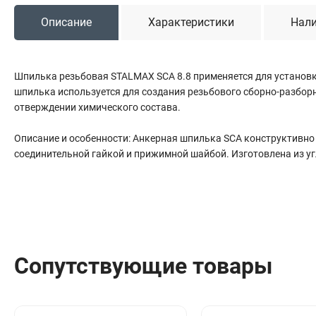
Сантехника
Описание
Характеристики
Нали
Канализация
Соединители сантехнические
Таймеры подачи воды
Шпилька резьбовая STALMAX SCA 8.8 применяется для установк
Водонагреватели накопительные
шпилька используется для создания резьбового сборно-разбор
Тройники сантехнические
отверждении химического состава.
Описание и особенности: Анкерная шпилька SCA конструктивно 
соединительной гайкой и прижимной шайбой. Изготовлена из уг
Сопутствующие товары