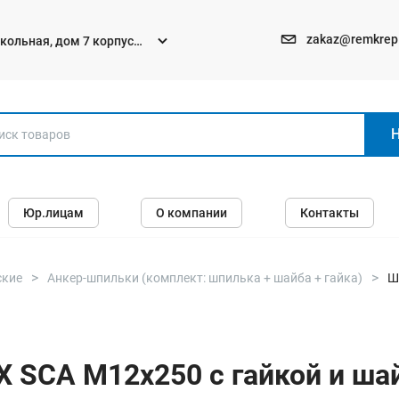
zakaz@remkrep
текольная, дом 7 корпус
Электро и бензоинструменты
Юр.лицам
О компании
Контакты
Перфораторы
Углошлифмашины (болгарки)
Шуруповерты
ские
Анкер-шпильки (комплект: шпилька + шайба + гайка)
Ш
Пилы
Дрели
CA М12х250 с гайкой и шайбой,