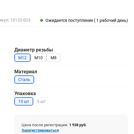
Пены, клеи, герметики
Пены монтажные
Герметики
икул:
10133-023
Ожидается поступление ( 1 рабочий день)
Очистители для пены
Клеи монтажные
Пистолеты для герметиков
Диаметр резьбы
М12
М10
М8
Электрика и свет
Материал
Хомуты стяжки нейлоновые и стальные
Сталь
Вилки электрические
Выключатели
Упаковка
Удлинители электрические
10 шт
5 шт
Фонари
Цена после регистрации:
1 938 руб.
Зарегистрироваться