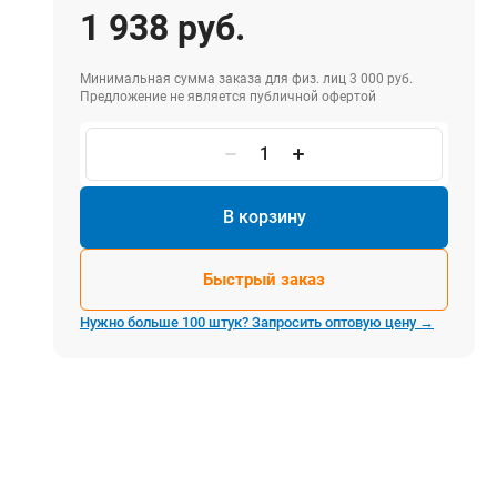
Электростроительное оборудование
1 938 руб.
Компрессоры
Тепловое оборудование
Минимальная сумма заказа для физ. лиц 3 000 руб.
Генераторы
Предложение не является публичной офертой
Мотопомпы
Виброплиты
В корзину
Строительные материалы
Быстрый заказ
Арматура
Блоки стеновые газобетонные
Нужно больше 100 штук? Запросить оптовую цену →
Гипсокартон
Жидкое стекло
Затирки