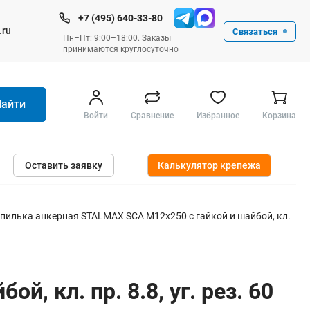
+7 (495) 640-33-80
.ru
Связаться
Пн–Пт: 9:00–18:00. Заказы
принимаются круглосуточно
Найти
Войти
Сравнение
Избранное
Корзина
Ручные инструменты
Оставить заявку
Калькулятор крепежа
Малярные
Слесарные
Столярные
пилька анкерная STALMAX SCA М12х250 с гайкой и шайбой, кл.
Измерительные ручные
Штукатурные и отделочные
 кл. пр. 8.8, уг. рез. 60