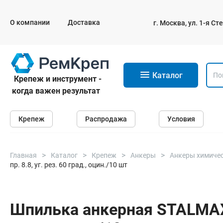
О компании
Доставка
г. Москва, ул. 1-я С
11
Каталог
Крепеж и инструмент -
когда важен результат
Крепеж
Крепеж
Распродажа
Условия
Анкеры
Дюбели
Саморезы и шурупы
Главная
Каталог
Крепеж
Анкеры
Анкеры химиче
Гвозди
пр. 8.8, уг. рез. 60 град., оцин./10 шт
Болты
Шпилька анкерная STALMAX S