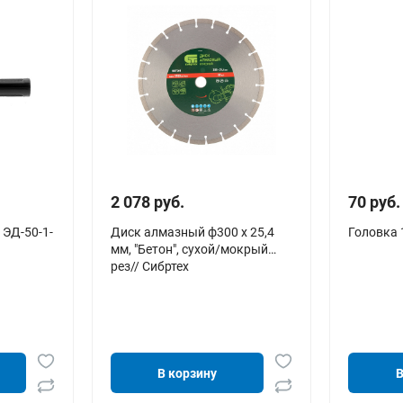
2 078 руб.
70 руб.
ЭД-50-1-
Диск алмазный ф300 х 25,4
Головка 
мм, "Бетон", сухой/мокрый
рез// Сибртех
В корзину
В