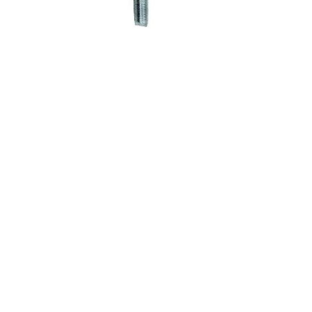
Садовая техника
Триммеры и мотокосы
Снегоуборочные машины
Культиваторы (мотоблоки)
Газонокосилки
Измельчители
Автомобильный инструмент
Наборы шоферские
Тросы буксировочные
Домкраты
Щетки, скребки и лопаты автомобильные
Тали цепные