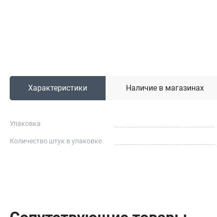
Садовая техника
Триммеры и мотокосы
Снегоуборочные машины
Культиваторы (мотоблоки)
Газонокосилки
Измельчители
Характеристики
Наличие в магазинах
Автомобильный инструмент
Упаковка
Наборы шоферские
Тросы буксировочные
Количество штук в упаковке
Домкраты
Щетки, скребки и лопаты автомобильные
Тали цепные