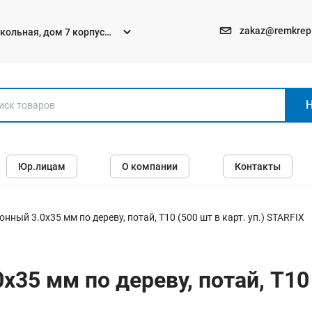
zakaz@remkrep
текольная, дом 7 корпус
Электро и бензоинструменты
Юр.лицам
О компании
Контакты
Перфораторы
Углошлифмашины (болгарки)
Шуруповерты
ный 3.0х35 мм по дереву, потай, T10 (500 шт в карт. уп.) STARFIX
Пилы
Дрели
35 мм по дереву, потай, T10 (