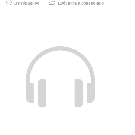
Буры, сверла, диски
В избранное
Добавить к сравнению
Гвозди для пневматического степлера (нейлера)
Биты на шуруповёрт
Буры, пики, зубила
Фрезы
Диски
Электроды, сварочная техника
Электроды сварочные
Инверторы, сварочная техника
Маски сварщика
Резаки
Зеркало сварщика