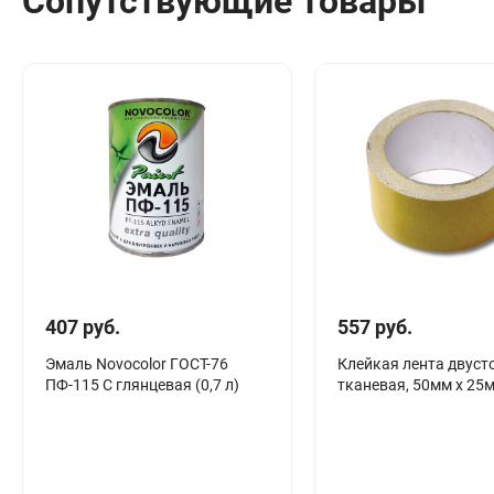
Сопутствующие товары
Сантехника
Канализация
Соединители сантехнические
Таймеры подачи воды
Водонагреватели накопительные
Тройники сантехнические
407 руб.
557 руб.
Эмаль Novocolor ГОСТ-76
Клейкая лента двуст
ПФ-115 С глянцевая (0,7 л)
тканевая, 50мм х 25м