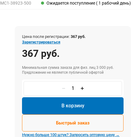
Пены, клеи, герметики
SMC1-38923-500
Ожидается поступление ( 1 рабочий день)
Пены монтажные
Герметики
Очистители для пены
Клеи монтажные
Цена после регистрации:
367 руб.
Пистолеты для герметиков
Зарегистрироваться
367 руб.
Минимальная сумма заказа для физ. лиц 3 000 руб.
Электрика и свет
Предложение не является публичной офертой
Хомуты стяжки нейлоновые и стальные
Вилки электрические
Выключатели
Удлинители электрические
В корзину
Фонари
Быстрый заказ
Нужно больше 100 штук? Запросить оптовую цену →