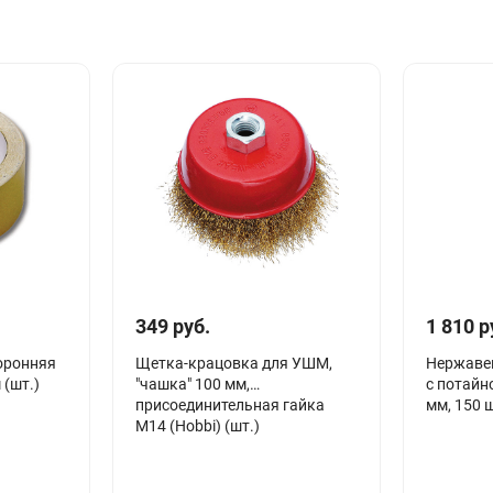
349 руб.
1 810 р
оронняя
Щетка-крацовка для УШМ,
Нержаве
 (шт.)
"чашка" 100 мм,
с потайно
присоединительная гайка
мм, 150 
М14 (Hobbi) (шт.)