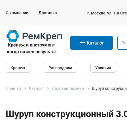
О компании
Доставка
г. Москва, ул. 1-я С
11
Каталог
Крепеж и инструмент -
когда важен результат
Крепеж
Крепеж
Распродажа
Условия
Анкеры
Дюбели
Саморезы и шурупы
Главная
Каталог
Садовая техника
Шуруп конструкцион
Гвозди
Болты
Шуруп конструкционный 3.0х