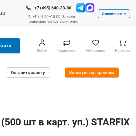
+7 (495) 640-33-80
.ru
Связаться
Пн–Пт: 9:00–18:00. Заказы
принимаются круглосуточно
Найти
Войти
Сравнение
Избранное
Корзина
Ручные инструменты
Оставить заявку
Калькулятор крепежа
Малярные
Слесарные
Столярные
Измерительные ручные
Штукатурные и отделочные
500 шт в карт. уп.) STARFIX