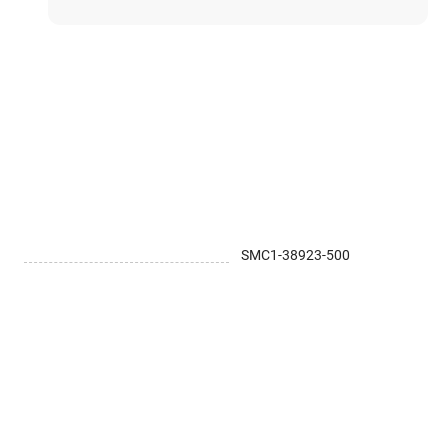
Электростроительное оборудование
Компрессоры
Тепловое оборудование
Генераторы
Мотопомпы
Виброплиты
Строительные материалы
SMC1-38923-500
Арматура
Блоки стеновые газобетонные
Гипсокартон
Жидкое стекло
Затирки