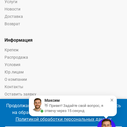
Услуги
Новости
Доставка
Возврат
Информация
Крепеж
Распродажа
Условия
Юр.лицам
О компании
Контакты
Оставить заявку
×
Максим
Калькулятор крепежа
Продолжая использовать наш сайт, Вы соглашаетесь
👋 Привет! Задайте свой вопрос, я
отвечу через 15 секунд
на обработку файлов cookie 🍪 в соответствии с
Политикой обработки персональных данных
© 2026 год Оптово-розничные продажи крепежа и инструмента -
Ремкреп.ру