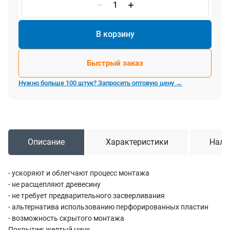
В корзину
Быстрый заказ
Нужно больше 100 штук? Запросить оптовую цену →
Описание
Характеристики
Нали
- ускоряют и облегчают процесс монтажа
- не расщепляют древесину
- не требует предварительного засверливания
- альтернатива использованию перфорированных пластин
- возможность скрытого монтажа
Покрытие: желтый цинк