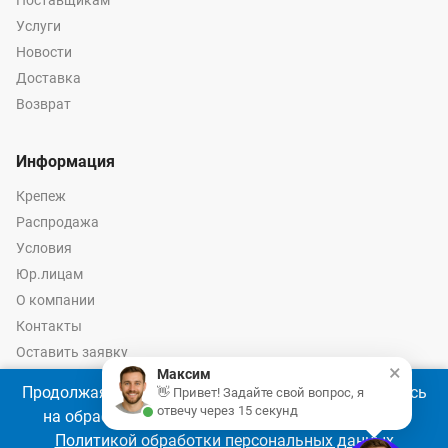
Поставщикам
Услуги
Новости
Доставка
Возврат
Информация
Крепеж
Распродажа
Условия
Юр.лицам
О компании
Контакты
Оставить заявку
×
Максим
Калькулятор крепежа
Продолжая использовать наш сайт, Вы соглашаетесь
👋 Привет! Задайте свой вопрос, я
отвечу через 15 секунд
на обработку файлов cookie 🍪 в соответствии с
Политикой обработки персональных данных