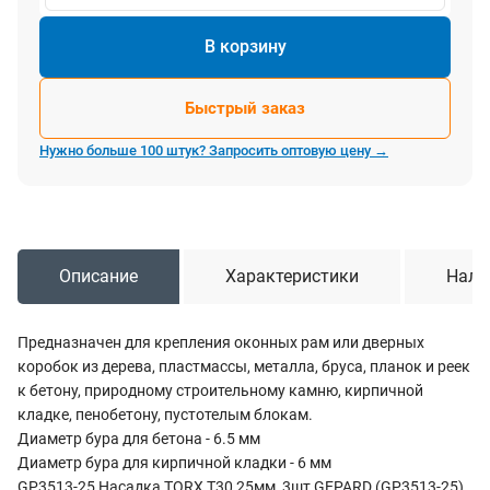
В корзину
Быстрый заказ
Нужно больше 100 штук? Запросить оптовую цену →
Описание
Характеристики
Нали
Предназначен для крепления оконных рам или дверных
коробок из дерева, пластмассы, металла, бруса, планок и реек
к бетону, природному строительному камню, кирпичной
кладке, пенобетону, пустотелым блокам.
Диаметр бура для бетона - 6.5 мм
Диаметр бура для кирпичной кладки - 6 мм
GP3513-25 Насадка TORX T30 25мм 3шт GEPARD (GP3513-25),