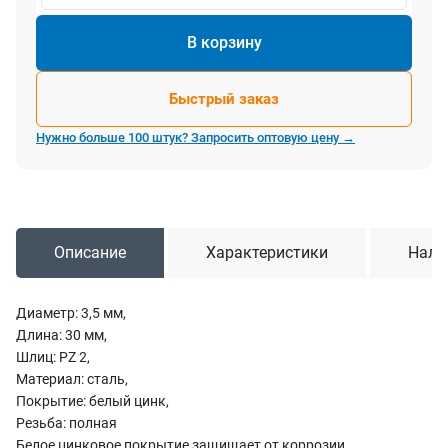
В корзину
Быстрый заказ
Нужно больше 100 штук? Запросить оптовую цену →
Описание
Характеристики
Нали
Диаметр: 3,5 мм,
Длина: 30 мм,
Шлиц: PZ 2,
Материал: сталь,
Покрытие: белый цинк,
Резьба: полная
Белое цинковое покрытие защищает от коррозии