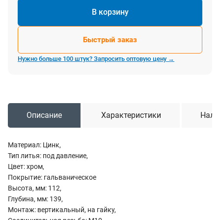
В корзину
Быстрый заказ
Нужно больше 100 штук? Запросить оптовую цену →
Описание
Характеристики
Нали
Материал: Цинк,
Тип литья: под давление,
Цвет: хром,
Покрытие: гальваническое
Высота, мм: 112,
Глубина, мм: 139,
Монтаж: вертикальный, на гайку,