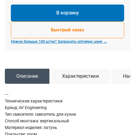
В корзину
Быстрый заказ
Нужно больше 100 штук? Запросить оптовую цену →
Описание
Характеристики
Нали
---
Технические характеристики:
Бренд: AV Engineering
Тип смесителя: смеситель для кухни
Способ монтажа: вертикальный
Материал изделия: латунь
Покрытие: хром