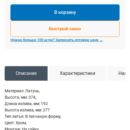
В корзину
Быстрый заказ
Нужно больше 100 штук? Запросить оптовую цену →
Описание
Характеристики
Нали
Материал: Латунь,
Высота, мм: 374,
Длина излива, мм: 192
Высота излива, мм: 277
Тип литья: В песчаную форму,
Цвет: Хром,
Монтаж: На гайку,