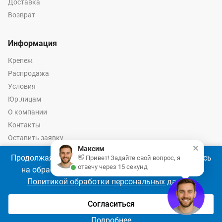
Доставка
Возврат
Информация
Крепеж
Распродажа
Условия
Юр.лицам
О компании
Контакты
Оставить заявку
×
Максим
Калькулятор крепежа
Продолжая использовать наш сайт, Вы соглашаетесь
👋 Привет! Задайте свой вопрос, я
отвечу через 15 секунд
на обработку файлов cookie 🍪 в соответствии с
Политикой обработки персональных данных
© 2026 год Оптово-розничные продажи крепежа и инструмента -
Ремкреп.ру
Согласиться
Подробнее