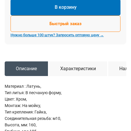
В корзину
Быстрый заказ
Нужно больше 100 штук? Запросить оптовую цену →
Описание
Характеристики
Нали
Материал : Латунь,
Тип литья: В песчаную форму,
Цвет: Хром,
Монтаж: На мойку,
Тип крепления: Гайка,
Соединительная резьба: м10,
Высота, мм: 160,