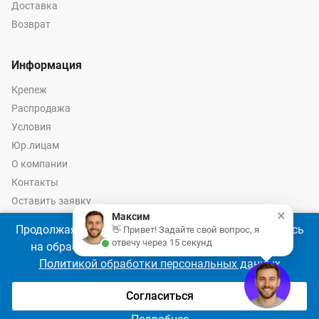
Доставка
Возврат
Информация
Крепеж
Распродажа
Условия
Юр.лицам
О компании
Контакты
Оставить заявку
×
Максим
Калькулятор крепежа
Продолжая использовать наш сайт, Вы соглашаетесь
👋 Привет! Задайте свой вопрос, я
отвечу через 15 секунд
на обработку файлов cookie 🍪 в соответствии с
Политикой обработки персональных данных
© 2026 год Оптово-розничные продажи крепежа и инструмента -
Ремкреп.ру
Согласиться