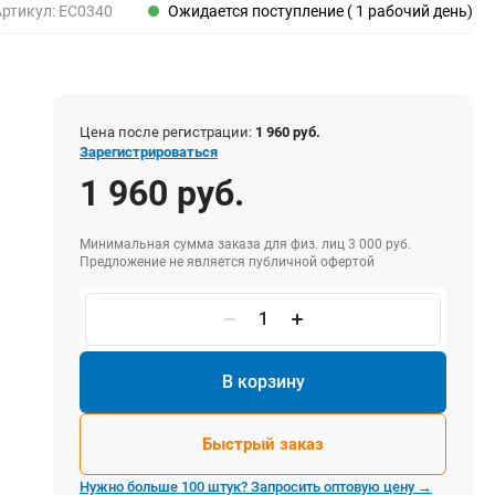
Пены, клеи, герметики
Артикул:
EC0340
Ожидается поступление ( 1 рабочий день)
Пены монтажные
Герметики
Очистители для пены
Клеи монтажные
Цена после регистрации:
1 960 руб.
Пистолеты для герметиков
Зарегистрироваться
1 960 руб.
Минимальная сумма заказа для физ. лиц 3 000 руб.
Электрика и свет
Предложение не является публичной офертой
Хомуты стяжки нейлоновые и стальные
Вилки электрические
Выключатели
Удлинители электрические
В корзину
Фонари
Быстрый заказ
Нужно больше 100 штук? Запросить оптовую цену →