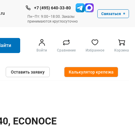
+7 (495) 640-33-80
.ru
Связаться
Пн–Пт: 9:00–18:00. Заказы
принимаются круглосуточно
Найти
Войти
Сравнение
Избранное
Корзина
Ручные инструменты
Оставить заявку
Калькулятор крепежа
Малярные
Слесарные
Столярные
Измерительные ручные
Штукатурные и отделочные
340, ECONOCE