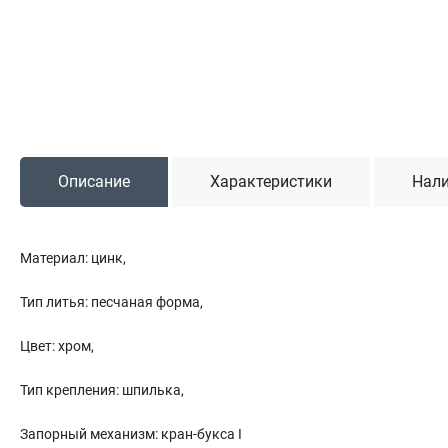
Садовая техника
Триммеры и мотокосы
Снегоуборочные машины
Культиваторы (мотоблоки)
Газонокосилки
Измельчители
Описание
Характеристики
Нали
Автомобильный инструмент
Материал: цинк,
Наборы шоферские
Тросы буксировочные
Тип литья: песчаная форма,
Домкраты
Щетки, скребки и лопаты автомобильные
Цвет: хром,
Тали цепные
Тип крепления: шпилька,
Запорный механизм: кран-букса I