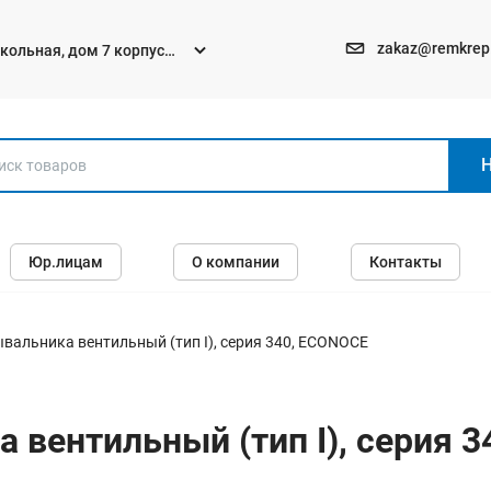
zakaz@remkrep
текольная, дом 7 корпус
Электро и бензоинструменты
Юр.лицам
О компании
Контакты
Перфораторы
Углошлифмашины (болгарки)
Шуруповерты
вальника вентильный (тип I), серия 340, ECONOCE
Пилы
Дрели
 вентильный (тип I), серия 