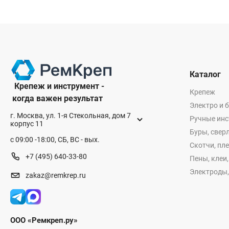
Каталог
Крепеж и инструмент -
Крепеж
когда важен результат
Электро и 
г. Москва, ул. 1-я Стекольная, дом 7
Ручные ин
корпус 11
Буры, сверл
с 09:00 -18:00, СБ, ВС - вых.
Скотчи, пл
+7 (495) 640-33-80
Пены, клеи
Электроды,
zakaz@remkrep.ru
ООО «Ремкреп.ру»