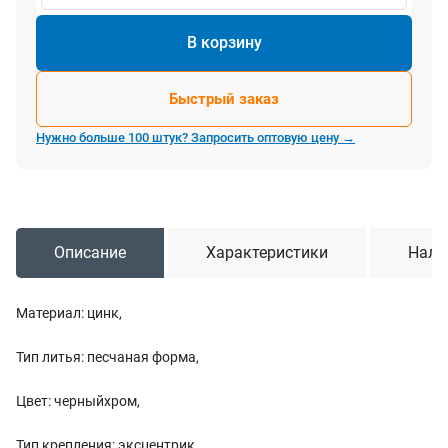
В корзину
Быстрый заказ
Нужно больше 100 штук? Запросить оптовую цену →
Описание
Характеристики
Нали
Материал: цинк,
Тип литья: песчаная форма,
Цвет: черныйхром,
Тип крепления: эксцентрик,