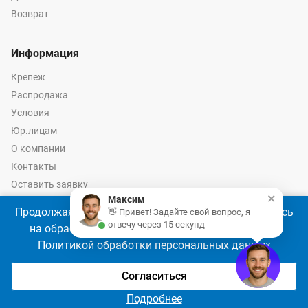
Возврат
Информация
Крепеж
Распродажа
Условия
Юр.лицам
О компании
Контакты
Оставить заявку
×
Максим
Калькулятор крепежа
Продолжая использовать наш сайт, Вы соглашаетесь
👋 Привет! Задайте свой вопрос, я
отвечу через 15 секунд
на обработку файлов cookie 🍪 в соответствии с
Политикой обработки персональных данных
© 2026 год Оптово-розничные продажи крепежа и инструмента -
Ремкреп.ру
Согласиться
Подробнее
Главная
Сравнение
Избранное
Корзина
Войти