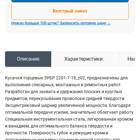
Быстрый заказ
Нужно больше 100 штук? Запросить оптовую цену →
Описание
Характеристики
Нали
Кусачки торцевые ЗУБР 2201-7-18_z02, предназначены для
выполнения слесарных, монтажных и ремонтных работ.
Разработан для захвата и удержания плоских и круглых
предметов, перекусывания проволоки средней твердости.
Эксцентриковый шарнир увеличенной мощности, благодаря
оптимальной передаче усилия, значительно облегчает работу.
Специальная инструментальная сталь, легированная хромом
и ванадием, для оптимального баланса твердости и
прочности. Поверхность губок и режущие кромки
дополнительно закалены токами высокой частоты для