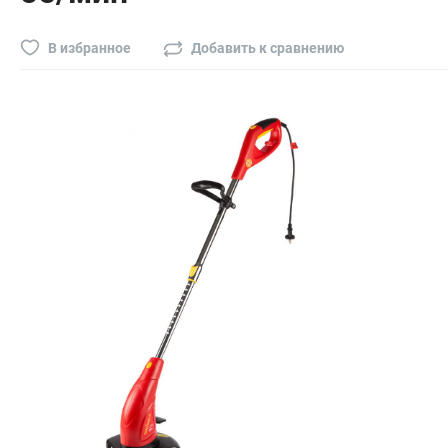
Буры, сверла, диски
Гвозди для пневматического степлера (нейлера)
В избранное
Добавить к сравнению
Биты на шуруповёрт
Буры, пики, зубила
Фрезы
Диски
Электроды, сварочная техника
Электроды сварочные
Инверторы, сварочная техника
Маски сварщика
Резаки
Зеркало сварщика