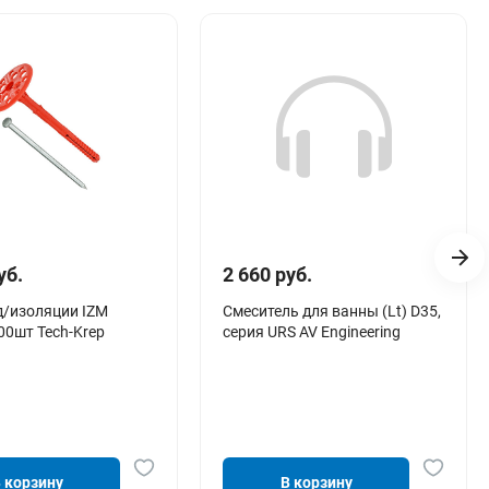
уб.
2 660 руб.
изоляции IZM
Смеситель для ванны (Lt) D35,
00шт Tech-Krep
серия URS AV Engineering
 корзину
В корзину