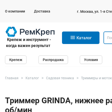
О компании
Доставка
г. Москва, ул. 1-я С
11
Каталог
Крепеж и инструмент -
когда важен результат
Крепеж
Крепеж
Распродажа
Условия
Анкеры
Дюбели
Саморезы и шурупы
Главная
Каталог
Садовая техника
Триммеры и мото
Гвозди
Болты
Триммер GRINDA, нижнее ра
об/мин