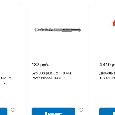
137 руб.
4 410 р
Бур SDS-plus 8 x 110 мм,
Дюбель д/
 мм ТУ
Professional STAYER
10х160 5
007
В корзину
В