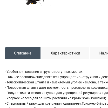
Садовая техника
Триммеры и мотокосы
Снегоуборочные машины
Культиваторы (мотоблоки)
Газонокосилки
Измельчители
Описание
Характеристики
Нали
Автомобильный инструмент
Наборы шоферские
Тросы буксировочные
- Удобен для кошения в труднодоступных местах;
Домкраты
- Нижнее расположение двигателя упрощает конструкцию и дела
Щетки, скребки и лопаты автомобильные
- Телескопическая штанга и изменяемый угол ее наклона, а та
- Поворотная штанга дает возможность производить кошение д
Тали цепные
- Полуавтоматическая катушка для упрощенной регулировки дл
- Упорное колесо для защиты растений на краях зоны кошения;
- Специальный крюк для крепления удлинителя.Триммер Grinda д