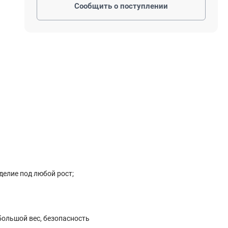
Электростроительное оборудование
Сообщить о поступлении
Компрессоры
Тепловое оборудование
Генераторы
Мотопомпы
Виброплиты
Строительные материалы
Арматура
Блоки стеновые газобетонные
Гипсокартон
Жидкое стекло
делие под любой рост;
Затирки
большой вес, безопасность