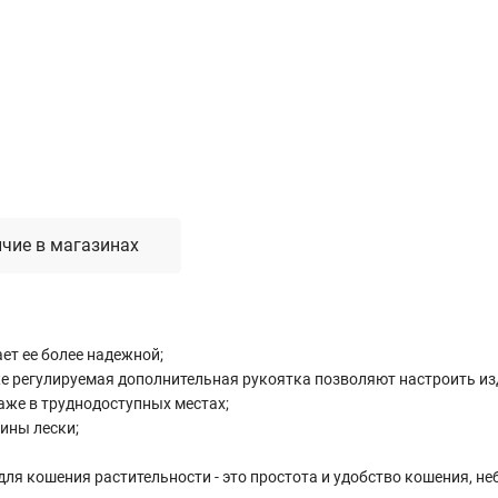
Лестницы, стремянки, вышки
Стремянки стальные
Лестницы односекционные
Вышки-туры
Лестницы двухсекционные
Лестницы телескопические
чие в магазинах
Средства пожарной безопасности
Огнетушители
Пожарные инструменты
Полотна противопожарные
ет ее более надежной;
Шкафы пожарные
кже регулируемая дополнительная рукоятка позволяют настроить из
аже в труднодоступных местах;
Щиты, ящики, стенды
ины лески;
ля кошения растительности - это простота и удобство кошения, не