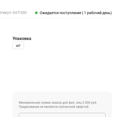
Пены, клеи, герметики
Пены монтажные
ртикул:
GGT-300
Ожидается поступление ( 1 рабочий день)
Герметики
Очистители для пены
Клеи монтажные
Пистолеты для герметиков
Упаковка
шт
Электрика и свет
Хомуты стяжки нейлоновые и стальные
Вилки электрические
Выключатели
Удлинители электрические
Фонари
Минимальная сумма заказа для физ. лиц 3 000 руб.
Предложение не является публичной офертой