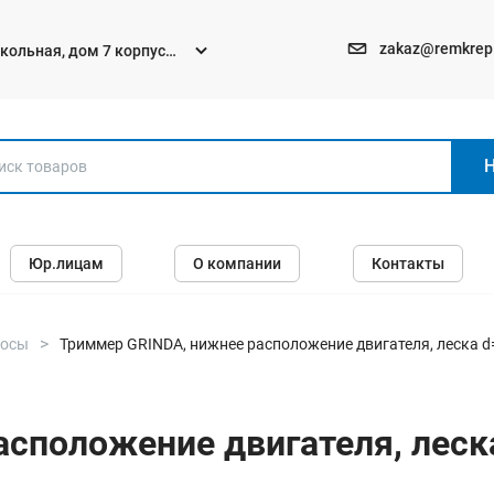
zakaz@remkrep
текольная, дом 7 корпус
Электро и бензоинструменты
Юр.лицам
О компании
Контакты
Перфораторы
Углошлифмашины (болгарки)
Шуруповерты
косы
Триммер GRINDA, нижнее расположение двигателя, леска d=
Пилы
Дрели
сположение двигателя, леска 