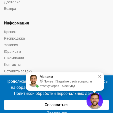
Доставка
Возврат
Информация
Крепеж
Распродажа
Условия
Юр.лицам
О компании
Контакты
Оставить заявку
×
Максим
Калькулятор крепежа
Продолжая использовать наш сайт, Вы соглашаетесь
👋 Привет! Задайте свой вопрос, я
отвечу через 15 секунд
на обработку файлов cookie 🍪 в соответствии с
Политикой обработки персональных данных
© 2026 год Оптово-розничные продажи крепежа и инструмента -
Ремкреп.ру
Согласиться