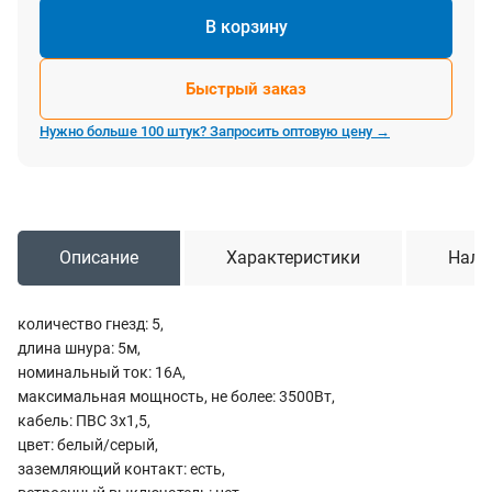
В корзину
Быстрый заказ
Нужно больше 100 штук? Запросить оптовую цену →
Описание
Характеристики
Нали
количество гнезд: 5,
длина шнура: 5м,
номинальный ток: 16A,
максимальная мощность, не более: 3500Вт,
кабель: ПВС 3х1,5,
цвет: белый/серый,
заземляющий контакт: есть,