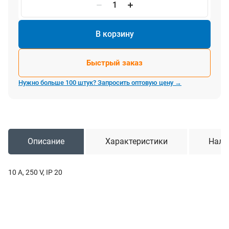
В корзину
Быстрый заказ
Нужно больше 100 штук? Запросить оптовую цену →
Описание
Характеристики
Нали
10 A, 250 V, IP 20