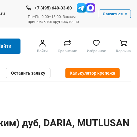
+7 (495) 640-33-80
.ru
Связаться
Пн–Пт: 9:00–18:00. Заказы
принимаются круглосуточно
Найти
Войти
Сравнение
Избранное
Корзина
Ручные инструменты
Оставить заявку
Калькулятор крепежа
Малярные
Слесарные
Столярные
Измерительные ручные
Штукатурные и отделочные
жим) дуб, DARIA, MUTLUSAN