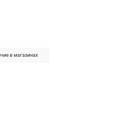
Лестницы, стремянки, вышки
Стремянки стальные
Лестницы односекционные
Вышки-туры
Лестницы двухсекционные
Лестницы телескопические
чие в магазинах
Средства пожарной безопасности
Огнетушители
Пожарные инструменты
Полотна противопожарные
Шкафы пожарные
Щиты, ящики, стенды