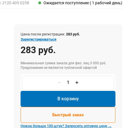
Пены, клеи, герметики
л:
2120 405 0258
Ожидается поступление ( 1 рабочий день)
Пены монтажные
Герметики
Очистители для пены
Клеи монтажные
Цена после регистрации:
283 руб.
Пистолеты для герметиков
Зарегистрироваться
283 руб.
Минимальная сумма заказа для физ. лиц 3 000 руб.
Электрика и свет
Предложение не является публичной офертой
Хомуты стяжки нейлоновые и стальные
Вилки электрические
Выключатели
Удлинители электрические
В корзину
Фонари
Быстрый заказ
Нужно больше 100 штук? Запросить оптовую цену →