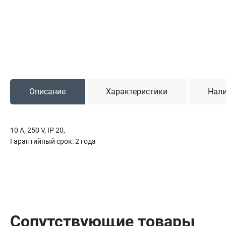
Садовая техника
Триммеры и мотокосы
Снегоуборочные машины
Культиваторы (мотоблоки)
Газонокосилки
Измельчители
Описание
Характеристики
Нали
Автомобильный инструмент
10 A, 250 V, IP 20,
Наборы шоферские
Гарантийный срок: 2 года
Тросы буксировочные
Домкраты
Щетки, скребки и лопаты автомобильные
Тали цепные
Сопутствующие товары