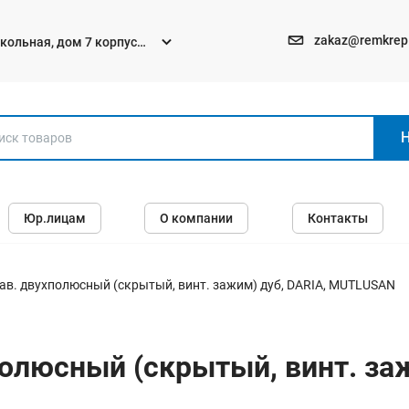
zakaz@remkrep
текольная, дом 7 корпус
Электро и бензоинструменты
Юр.лицам
О компании
Контакты
Перфораторы
Углошлифмашины (болгарки)
Шуруповерты
ав. двухполюсный (скрытый, винт. зажим) дуб, DARIA, MUTLUSAN
Пилы
Дрели
олюсный (скрытый, винт. за