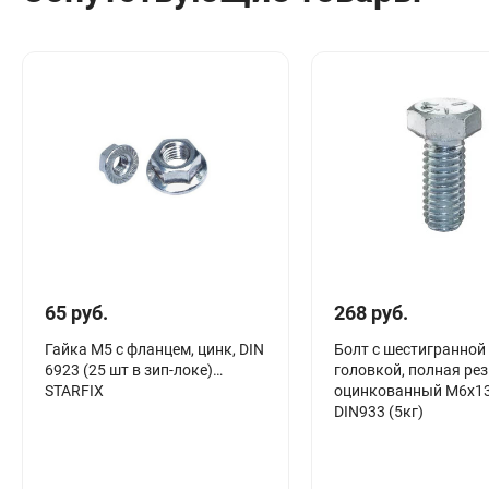
Сантехника
Канализация
Соединители сантехнические
Таймеры подачи воды
Водонагреватели накопительные
Тройники сантехнические
65 руб.
268 руб.
Гайка М5 с фланцем, цинк, DIN
Болт с шестигранной
6923 (25 шт в зип-локе)
головкой, полная рез
STARFIX
оцинкованный M6х1
DIN933 (5кг)