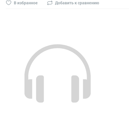
Буры, сверла, диски
В избранное
Добавить к сравнению
Гвозди для пневматического степлера (нейлера)
Биты на шуруповёрт
Буры, пики, зубила
Фрезы
Диски
Электроды, сварочная техника
Электроды сварочные
Инверторы, сварочная техника
Маски сварщика
Резаки
Зеркало сварщика