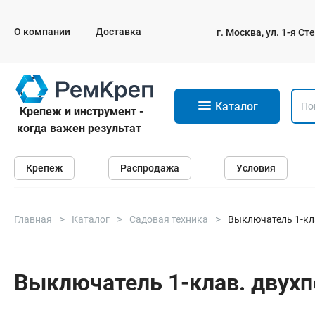
О компании
Доставка
г. Москва, ул. 1-я С
11
Каталог
Крепеж и инструмент -
когда важен результат
Крепеж
Крепеж
Распродажа
Условия
Анкеры
Дюбели
Саморезы и шурупы
Главная
Каталог
Садовая техника
Выключатель 1-кл
Гвозди
Болты
Выключатель 1-клав. двухп