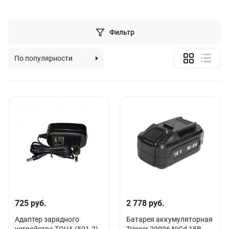
Фильтр
По популярности
По алфавиту
По цене (возрастанию)
По цене (убыванию)
725 руб.
2 778 руб.
Адаптер зарядного
Батарея аккумуляторная
устройства TOUA (501-2)
Trigger 20006 NiCd 18В