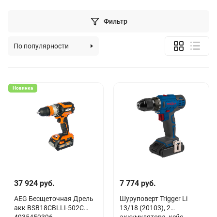
Фильтр
По популярности
По алфавиту
По цене (возрастанию)
Новинка
По цене (убыванию)
37 924 руб.
7 774 руб.
AEG Бесщеточная Дрель
Шуруповерт Trigger Li
акк BSB18CBLLI-502C
13/18 (20103), 2
4935459396
аккумулятора, кейс