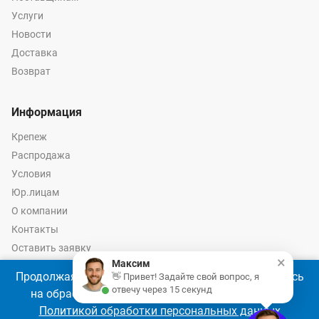
Услуги
Новости
Доставка
Возврат
Информация
Крепеж
Распродажа
Условия
Юр.лицам
О компании
Контакты
Оставить заявку
×
Максим
Калькулятор крепежа
Продолжая использовать наш сайт, Вы соглашаетесь
👋 Привет! Задайте свой вопрос, я
отвечу через 15 секунд
на обработку файлов cookie 🍪 в соответствии с
Политикой обработки персональных данных
© 2026 год Оптово-розничные продажи крепежа и инструмента -