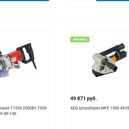
Новинка
49 871 руб.
орез T1556 2500Вт,7500
AEG Штроборез MFE 1500 493
10-40-146