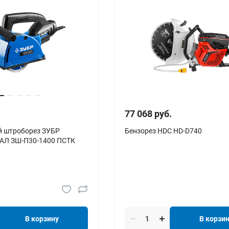
77 068 руб.
й штроборез ЗУБР
Бензорез HDC HD-D740
Л ЗШ-П30-1400 ПСТК
В корзину
В корзи