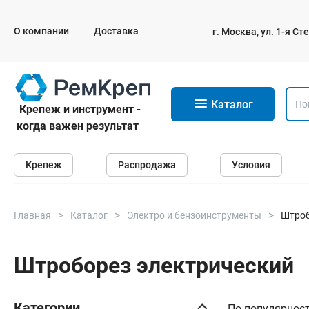
Электроды, сварочная техника
О компании
Доставка
г. Москва, ул. 1-я С
11
Электроды сварочные
Инверторы, сварочная техника
Маски сварщика
Резаки
Каталог
Крепеж и инструмент -
Зеркало сварщика
когда важен результат
Крепеж
Распродажа
Условия
Садовая техника
Триммеры и мотокосы
Главная
Каталог
Электро и бензоинструменты
Штро
Снегоуборочные машины
Культиваторы (мотоблоки)
Газонокосилки
Штроборез электрический
Измельчители
Категории
По популярнос