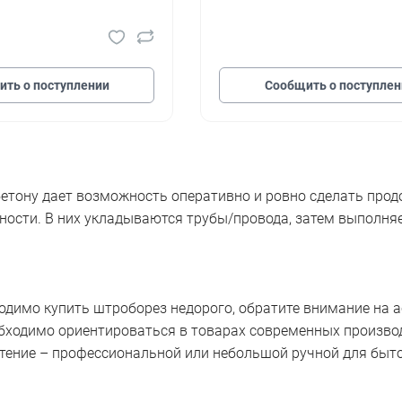
ть о поступлении
Сообщить о поступлен
етону дает возможность оперативно и ровно сделать про
ности. В них укладываются трубы/провода, затем выполняе
одимо купить штроборез недорого, обратите внимание на 
бходимо ориентироваться в товарах современных производ
тение – профессиональной или небольшой ручной для быт