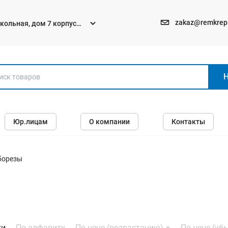
Средства защиты и спецодежда
zakaz@remkrep
текольная, дом 7 корпус
Перчатки
Рукавицы и краги спилковые
Каски строительные
Очки защитные
Маски щитки защитные
Юр.лицам
О компании
Контакты
Лестницы, стремянки, вышки
Стремянки стальные
борезы
Лестницы односекционные
Вышки-туры
Лестницы двухсекционные
Лестницы телескопические
ти
По алфавиту
По цене (возрастанию)
По цене (у