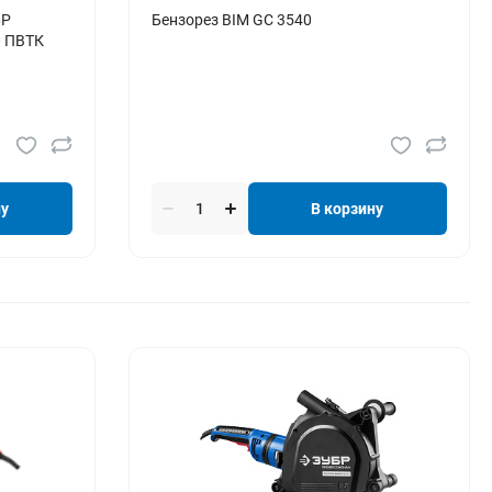
БР
Бензорез BIM GC 3540
 ПВТК
ну
В корзину