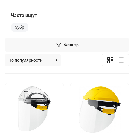
Часто ищут
Зубр
Фильтр
По популярности
По алфавиту
По цене (возрастанию)
По цене (убыванию)