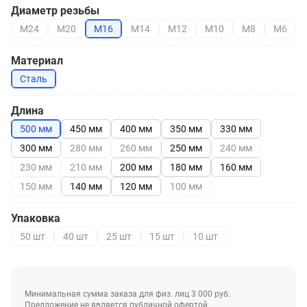
Диаметр резьбы
М24
М20
М16
М14
М12
М10
М8
М6
Материал
Сталь
Длина
500 мм
450 мм
400 мм
350 мм
330 мм
300 мм
280 мм
260 мм
250 мм
240 мм
230 мм
210 мм
200 мм
180 мм
160 мм
150 мм
140 мм
120 мм
100 мм
Упаковка
50 шт
40 шт
25 шт
15 шт
10 шт
Минимальная сумма заказа для физ. лиц 3 000 руб.
Предложение не является публичной офертой