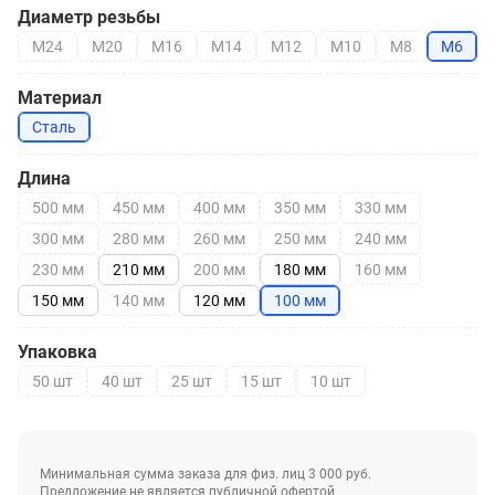
Диаметр резьбы
М24
М20
М16
М14
М12
М10
М8
М6
Материал
Сталь
Длина
500 мм
450 мм
400 мм
350 мм
330 мм
300 мм
280 мм
260 мм
250 мм
240 мм
230 мм
210 мм
200 мм
180 мм
160 мм
150 мм
140 мм
120 мм
100 мм
Упаковка
50 шт
40 шт
25 шт
15 шт
10 шт
Минимальная сумма заказа для физ. лиц 3 000 руб.
Предложение не является публичной офертой