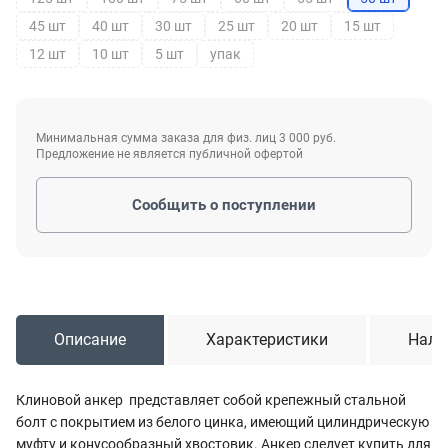
45 шт
40 шт
30 шт
25 шт
20 шт
15 шт
12 шт
10 шт
5 шт
упак
Минимальная сумма заказа для физ. лиц 3 000 руб.
Предложение не является публичной офертой
Сообщить о поступлении
Описание
Характеристики
Нали
Клиновой анкер представляет собой крепежный стальной
болт с покрытием из белого цинка, имеющий цилиндрическую
муфту и конусообразный хвостовик. Анкер следует купить для