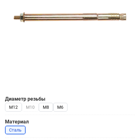
Диаметр резьбы
М12
М10
М8
М6
Материал
Сталь