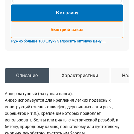
В корзину
Быстрый заказ
Нужно больше 100 штук? Запросить оптовую цену →
Описание
Характеристики
Нали
Анкер латунный (латунная цанга).
Анкер используется для крепления легких подвесных
конструкций (стенных шкафов, деревянных лаг и реек,
обрешеток и т.п.), крепление которых позволяет
использовать болты или винты с метрической резьбой, к
бетону, природному камню, полнотелому или пустотелому
кирпичу, пенобетону, пустотным блокам.