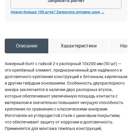
Запросить расчёт
Нужно больше 100 штук? Запросить оптовую цену →
Описание
Характеристики
Нали
Анкерный болт с гайкой 2-х распорный 10х200 мм (50 шт) —
это крепёжный элемент, предназначенный для надёжного и
долговечного крепления конструкций к бетонным, кирпичным
и другим твёрдым основаниям. Особенность двухраспорного
анкера заключается в наличии двух распорных втулок,
которые обеспечивают увеличенную площадь контакта с
материалом и значительно повышают несущую способность
крепления по сравнению с классическими анкерами.
Изготовлен из углеродистой стали с цинковым покрытием,
что обеспечивает защиту от коррозии и долговечность.
Применяется для монтажа тяжёлых конструкций,