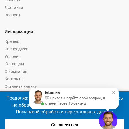
Новости
Доставка
Возврат
Информация
Крепеж
Распродажа
Условия
Юр.лицам
О компании
Контакты
Оставить заявку
×
Максим
Калькулятор крепежа
Продолжая использовать наш сайт, Вы соглашаетесь
👋 Привет! Задайте свой вопрос, я
отвечу через 15 секунд
на обработку файлов cookie 🍪 в соответствии с
Политикой обработки персональных данных
© 2026 год Оптово-розничные продажи крепежа и инструмента -
Ремкреп.ру
Согласиться