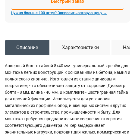
Быстрый заказ
Нужно больше 100 штук? Запросить оптовую цену →
Описание
Характеристики
Нали
Анкерный болт с гайкой 8х40 мм - универсальный крепёж для
монтажа легких конструкций к основаниям из бетона, камня и
полнотелого кирпича. Изготовлен из стали с цинковым
покрытием, что обеспечивает защиту от коррозии. Диаметр
болта - 8 мм, длина - 40 мм. В комплекте - шестигранная гайка
для прочной фиксации. Используется для установки
металлических профилей, опор, инженерных систем и других
элементов в строительстве, промышленности и быту. Для
монтажа требуется предварительное сверление отверстия
соответствующего диаметра. Анкер выдерживает
значительные нагрузки, подходит для жилых, коммерческих и