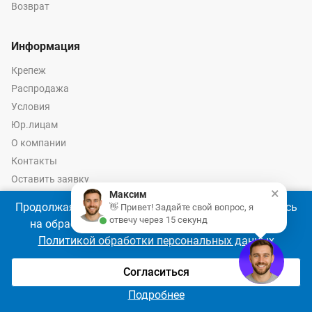
Возврат
Информация
Крепеж
Распродажа
Условия
Юр.лицам
О компании
Контакты
Оставить заявку
×
Максим
Калькулятор крепежа
Продолжая использовать наш сайт, Вы соглашаетесь
👋 Привет! Задайте свой вопрос, я
отвечу через 15 секунд
на обработку файлов cookie 🍪 в соответствии с
Политикой обработки персональных данных
© 2026 год Оптово-розничные продажи крепежа и инструмента -
Ремкреп.ру
Согласиться
Подробнее
Главная
Сравнение
Избранное
Корзина
Войти