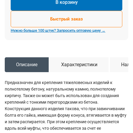
В корзину
Быстрый заказ
Нужно больше 100 штук? Запросить оптовую цену →
Описание
Характеристики
Нали
Предназначен для крепления тяжеловесных изделий к
полнотелому бетону, натуральному камню, полнотелому
кирпичу. Также он может быть использован для создания
креплений с тонкими перегородками из бетона.
Конструкция данного изделия такова, что при завинчивании
болта его гайка, имеющая форму конуса, втягивается в муфту
и затем распирается. При этом крепление осуществляется
вдоль всей муфты, что обеспечивается за счет ее