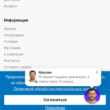
Возврат
Информация
Крепеж
Распродажа
Условия
Юр.лицам
О компании
Контакты
Оставить заявку
×
Максим
Калькулятор крепежа
Продолжая использовать наш сайт, Вы соглашаетесь
👋 Привет! Задайте свой вопрос, я
отвечу через 15 секунд
на обработку файлов cookie 🍪 в соответствии с
Политикой обработки персональных данных
© 2026 год Оптово-розничные продажи крепежа и инструмента -
Ремкреп.ру
Согласиться
Подробнее