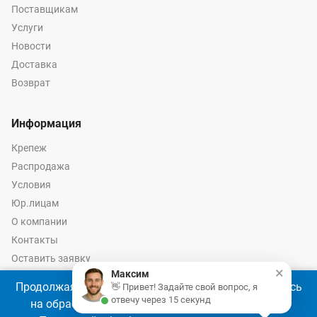
Поставщикам
Услуги
Новости
Доставка
Возврат
Информация
Крепеж
Распродажа
Условия
Юр.лицам
О компании
Контакты
Оставить заявку
×
Максим
Калькулятор крепежа
Продолжая использовать наш сайт, Вы соглашаетесь
👋 Привет! Задайте свой вопрос, я
отвечу через 15 секунд
на обработку файлов cookie 🍪 в соответствии с