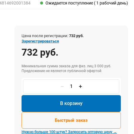
Пены, клеи, герметики
4814692001384
Ожидается поступление ( 1 рабочий день)
Пены монтажные
Герметики
Очистители для пены
Клеи монтажные
Цена после регистрации:
732 руб.
Пистолеты для герметиков
Зарегистрироваться
732 руб.
Минимальная сумма заказа для физ. лиц 3 000 руб.
Электрика и свет
Предложение не является публичной офертой
Хомуты стяжки нейлоновые и стальные
Вилки электрические
Выключатели
Удлинители электрические
В корзину
Фонари
Быстрый заказ
Нужно больше 100 штук? Запросить оптовую цену →