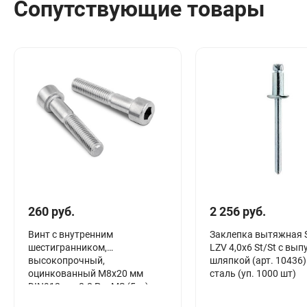
Сопутствующие товары
Сантехника
Канализация
Соединители сантехнические
Таймеры подачи воды
Водонагреватели накопительные
Тройники сантехнические
260 руб.
2 256 руб.
Винт с внутренним
Заклепка вытяжная
шестигранником,
LZV 4,0х6 St/St с вып
высокопрочный,
шляпкой (арт. 10436)
оцинкованный М8х20 мм
сталь (уп. 1000 шт)
DIN912 к.п.8.8 РечМЗ (5кг)