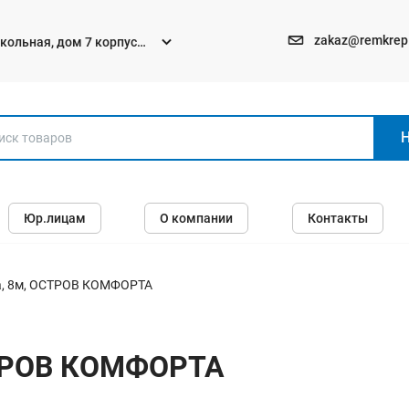
zakaz@remkrep
текольная, дом 7 корпус
Электро и бензоинструменты
Юр.лицам
О компании
Контакты
Перфораторы
Углошлифмашины (болгарки)
Шуруповерты
а, 8м, ОСТРОВ КОМФОРТА
Пилы
Дрели
СТРОВ КОМФОРТА