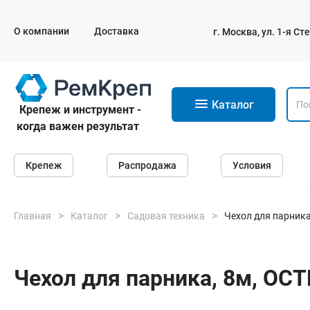
О компании
Доставка
г. Москва, ул. 1-я С
11
Каталог
Крепеж и инструмент -
когда важен результат
Крепеж
Крепеж
Распродажа
Условия
Анкеры
Дюбели
Саморезы и шурупы
Главная
Каталог
Садовая техника
Чехол для парник
Гвозди
Болты
Чехол для парника, 8м, О