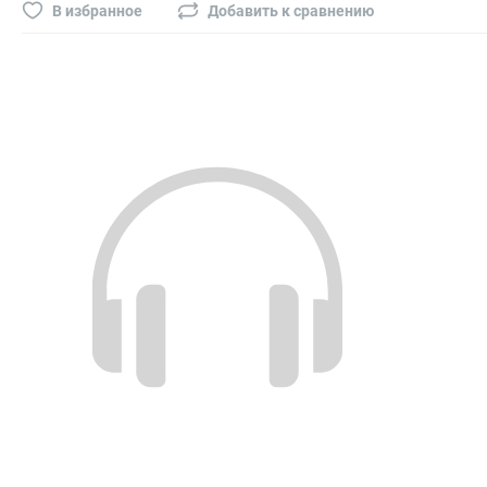
Буры, сверла, диски
В избранное
Добавить к сравнению
Гвозди для пневматического степлера (нейлера)
Биты на шуруповёрт
Буры, пики, зубила
Фрезы
Диски
Электроды, сварочная техника
Электроды сварочные
Инверторы, сварочная техника
Маски сварщика
Резаки
Зеркало сварщика