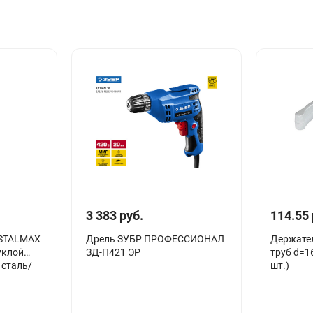
3 383 руб.
114.55 
 STALMAX
Дрель ЗУБР ПРОФЕССИОНАЛ
Держате
уклой
ЗД-П421 ЭР
труб d=1
 сталь/
шт.)