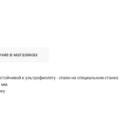
Лестницы, стремянки, вышки
Стремянки стальные
Лестницы односекционные
Вышки-туры
Лестницы двухсекционные
Лестницы телескопические
чие в магазинах
Средства пожарной безопасности
стойчивой к ультрофиолету - спаян на специальном станке.
Огнетушители
0 мм.
Пожарные инструменты
зку
Полотна противопожарные
Шкафы пожарные
Щиты, ящики, стенды