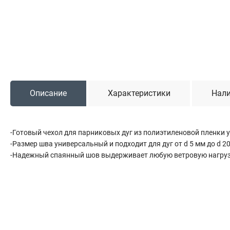
Садовая техника
Триммеры и мотокосы
Снегоуборочные машины
Культиваторы (мотоблоки)
Газонокосилки
Измельчители
Описание
Характеристики
Нали
Автомобильный инструмент
-Готовый чехол для парниковых дуг из полиэтиленовой пленки у
Наборы шоферские
-Размер шва универсальный и подходит для дуг от d 5 мм до d 2
Тросы буксировочные
-Надежный спаянный шов выдерживает любую ветровую нагру
Домкраты
Щетки, скребки и лопаты автомобильные
Тали цепные