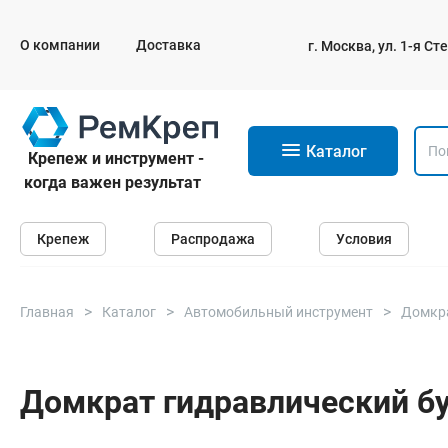
О компании
Доставка
г. Москва, ул. 1-я С
11
Каталог
Крепеж и инструмент -
когда важен результат
Крепеж
Крепеж
Распродажа
Условия
Анкеры
Дюбели
Саморезы и шурупы
Главная
Каталог
Автомобильный инструмент
Домкр
Гвозди
Болты
Домкрат гидравлический бут