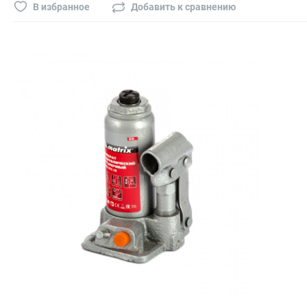
Буры, сверла, диски
В избранное
Добавить к сравнению
Гвозди для пневматического степлера (нейлера)
Биты на шуруповёрт
Буры, пики, зубила
Фрезы
Диски
Электроды, сварочная техника
Электроды сварочные
Инверторы, сварочная техника
Маски сварщика
Резаки
Зеркало сварщика