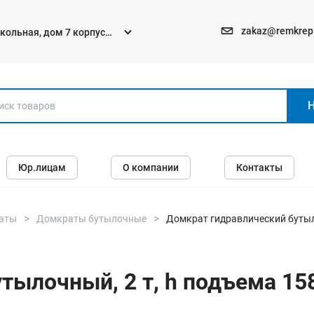
zakaz@remkrep
текольная, дом 7 корпус
Электро и бензоинструменты
Юр.лицам
О компании
Контакты
Перфораторы
Углошлифмашины (болгарки)
Шуруповерты
аты
Домкраты бутылочные
Домкрат гидравлический бутыло
Пилы
Дрели
ылочный, 2 т, h подъема 158