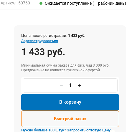
Пены, клеи, герметики
Артикул:
50760
Ожидается поступление ( 1 рабочий день)
Пены монтажные
Герметики
Очистители для пены
Клеи монтажные
Цена после регистрации:
1 433 руб.
Пистолеты для герметиков
Зарегистрироваться
1 433 руб.
Минимальная сумма заказа для физ. лиц 3 000 руб.
Электрика и свет
Предложение не является публичной офертой
Хомуты стяжки нейлоновые и стальные
Вилки электрические
Выключатели
Удлинители электрические
В корзину
Фонари
Быстрый заказ
Нужно больше 100 штук? Запросить оптовую цену →