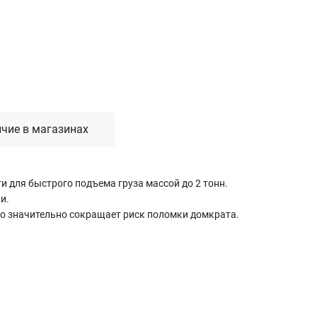
Лестницы, стремянки, вышки
Стремянки стальные
Лестницы односекционные
Вышки-туры
Лестницы двухсекционные
Лестницы телескопические
чие в магазинах
Средства пожарной безопасности
 для быстрого подъема груза массой до 2 тонн.
Огнетушители
и.
Пожарные инструменты
о значительно сокращает риск поломки домкрата.
Полотна противопожарные
Шкафы пожарные
Щиты, ящики, стенды