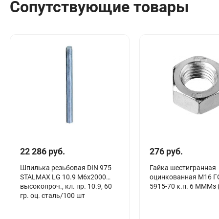
Сопутствующие товары
Сантехника
Канализация
Соединители сантехнические
Таймеры подачи воды
Водонагреватели накопительные
Тройники сантехнические
22 286 руб.
276 руб.
Шпилька резьбовая DIN 975
Гайка шестигранная
STALMAX LG 10.9 М6х2000
оцинкованная М16 Г
высокопроч., кл. пр. 10.9, 60
5915-70 к.п. 6 МММз 
гр. оц. сталь/100 шт