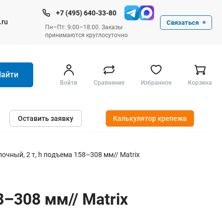
+7 (495) 640-33-80
.ru
Связаться
Пн–Пт: 9:00–18:00. Заказы
принимаются круглосуточно
Найти
Войти
Сравнение
Избранное
Корзина
Ручные инструменты
Оставить заявку
Калькулятор крепежа
Малярные
Слесарные
Столярные
чный, 2 т, h подъема 158–308 мм// Matrix
Измерительные ручные
Штукатурные и отделочные
–308 мм// Matrix