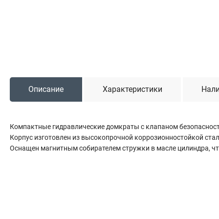
Садовая техника
Триммеры и мотокосы
Снегоуборочные машины
Культиваторы (мотоблоки)
Газонокосилки
Измельчители
Описание
Характеристики
Нали
Автомобильный инструмент
Компактные гидравлические домкраты с клапаном безопасности
Наборы шоферские
Корпус изготовлен из высокопрочной коррозионностойкой стал
Тросы буксировочные
Оснащен магнитным собирателем стружки в масле цилиндра, чт
Домкраты
Щетки, скребки и лопаты автомобильные
Тали цепные