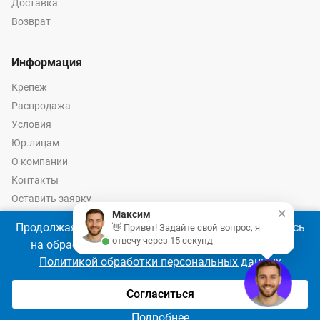
Доставка
Возврат
Информация
Крепеж
Распродажа
Условия
Юр.лицам
О компании
Контакты
Оставить заявку
×
Максим
Калькулятор крепежа
Продолжая использовать наш сайт, Вы соглашаетесь
👋 Привет! Задайте свой вопрос, я
отвечу через 15 секунд
на обработку файлов cookie 🍪 в соответствии с
Политикой обработки персональных данных
© 2026 год Оптово-розничные продажи крепежа и инструмента -
Ремкреп.ру
Согласиться
Подробнее