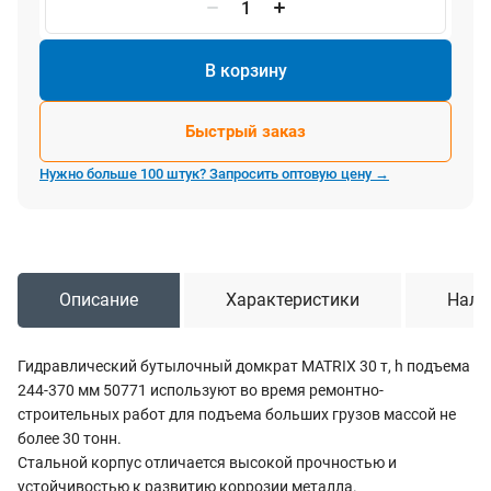
В корзину
Быстрый заказ
Нужно больше 100 штук? Запросить оптовую цену →
Описание
Характеристики
Нали
Гидравлический бутылочный домкрат MATRIX 30 т, h подъема
244-370 мм 50771 используют во время ремонтно-
строительных работ для подъема больших грузов массой не
более 30 тонн.
Стальной корпус отличается высокой прочностью и
устойчивостью к развитию коррозии металла.