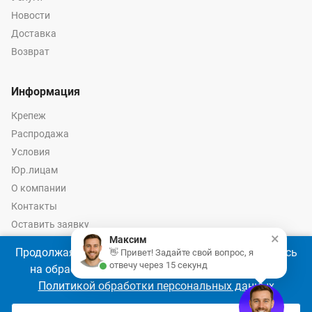
Новости
Доставка
Возврат
Информация
Крепеж
Распродажа
Условия
Юр.лицам
О компании
Контакты
Оставить заявку
×
Максим
Калькулятор крепежа
Продолжая использовать наш сайт, Вы соглашаетесь
👋 Привет! Задайте свой вопрос, я
отвечу через 15 секунд
на обработку файлов cookie 🍪 в соответствии с
Политикой обработки персональных данных
© 2026 год Оптово-розничные продажи крепежа и инструмента -
Ремкреп.ру