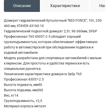
Описание
Характеристики
Нали
Домкрат гидравлический бутылочный "RED FORCE", 10т, 230-
460 мм, STAYER 43160-10
Гидравлический подкатной домкрат 2,5т, 90-360мм, ЗУБР
Профессионал T65 43057-2.5 обладает хорошей
грузоподъемностью, которая обеспечивает эффективную
работу в автомастерской при обследовании подвески и
ходовой автомобиля.
Модель разработана для спортивных автомобилей с малым
клиренсом. Для простоты и удобства переноски есть
специальная рукоятка.
Технические характеристики домкрата Зубр T65
Профессионал 43057-2.5
Высота подхвата, мм90
Высота подъема, мм360
Вес, кг14
Грузоподъемность, т2,5
Материал корпуса металл