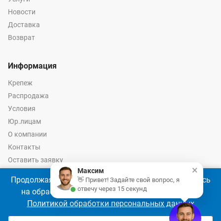
Новости
Доставка
Возврат
Информация
Крепеж
Распродажа
Условия
Юр.лицам
О компании
Контакты
Оставить заявку
×
Максим
Калькулятор крепежа
Продолжая использовать наш сайт, Вы соглашаетесь
👋 Привет! Задайте свой вопрос, я
отвечу через 15 секунд
на обработку файлов cookie 🍪 в соответствии с
Политикой обработки персональных данных
© 2026 год Оптово-розничные продажи крепежа и инструмента -
Ремкреп.ру