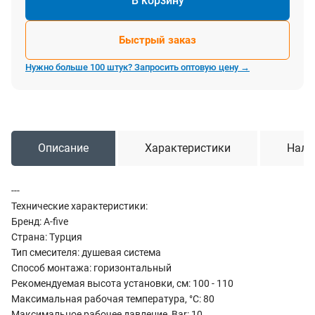
В корзину
Быстрый заказ
Нужно больше 100 штук? Запросить оптовую цену →
Описание
Характеристики
Нали
---
Технические характеристики:
Бренд: A-five
Страна: Турция
Тип смесителя: душевая система
Способ монтажа: горизонтальный
Рекомендуемая высота установки, см: 100 - 110
Максимальная рабочая температура, °C: 80
Максимальное рабочее давление, Bar: 10