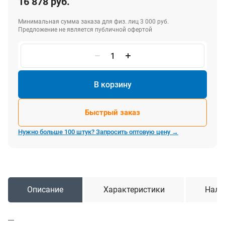
16 878 руб.
Минимальная сумма заказа для физ. лиц 3 000 руб.
Предложение не является публичной офертой
В корзину
Быстрый заказ
Нужно больше 100 штук? Запросить оптовую цену →
Описание
Характеристики
Нали
---