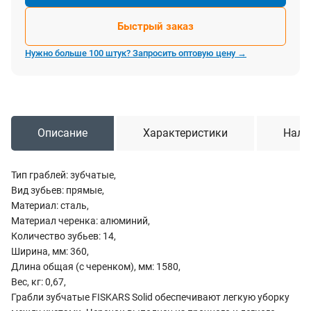
Быстрый заказ
Нужно больше 100 штук? Запросить оптовую цену →
Описание
Характеристики
Нали
Тип граблей: зубчатые,
Вид зубьев: прямые,
Материал: сталь,
Материал черенка: алюминий,
Количество зубьев: 14,
Ширина, мм: 360,
Длина общая (с черенком), мм: 1580,
Вес, кг: 0,67,
Грабли зубчатые FISKARS Solid обеспечивают легкую уборку