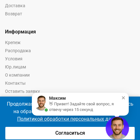
Доставка
Возврат
Информация
Крепеж
Распродажа
Условия
Юр.лицам
О компании
Контакты
Оставить заявку
×
Максим
Калькулятор крепежа
Продолжая использовать наш сайт, Вы соглашаетесь
👋 Привет! Задайте свой вопрос, я
отвечу через 15 секунд
на обработку файлов cookie 🍪 в соответствии с
Политикой обработки персональных данных
© 2026 год Оптово-розничные продажи крепежа и инструмента -
Ремкреп.ру
Согласиться