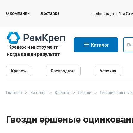
О компании
Доставка
г. Москва, ул. 1-я С
11
Каталог
Крепеж и инструмент -
когда важен результат
Крепеж
Крепеж
Распродажа
Условия
Анкеры
Дюбели
Саморезы и шурупы
Главная
Каталог
Крепеж
Гвозди
Гвозди ершеные
Гвозди
Болты
Гвозди ершеные оцинкованн