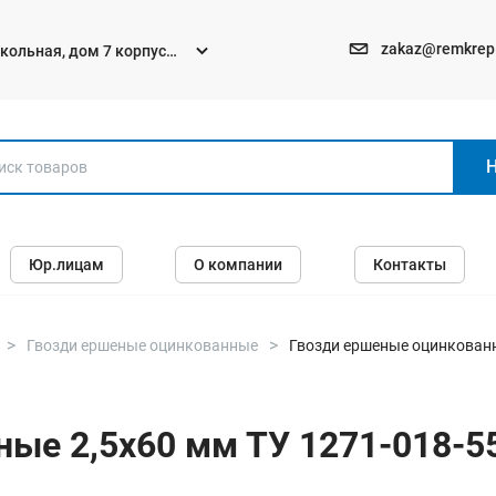
zakaz@remkrep
текольная, дом 7 корпус
Электро и бензоинструменты
Юр.лицам
О компании
Контакты
Перфораторы
Углошлифмашины (болгарки)
Шуруповерты
Гвозди ершеные оцинкованные
Гвозди ершеные оцинкованн
Пилы
Дрели
ые 2,5х60 мм ТУ 1271-018-5