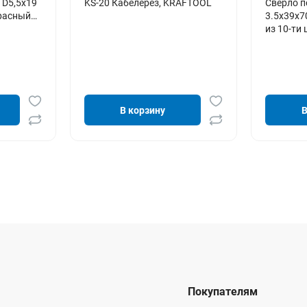
 D5,5х19
KS-20 Кабелерез, KRAFTOOL
Сверло п
расный
3.5х39х7
из 10-ти
В корзину
В
Покупателям