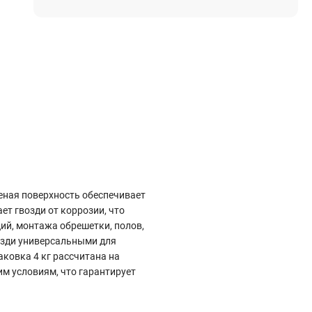
Электростроительное оборудование
Компрессоры
Тепловое оборудование
Генераторы
Мотопомпы
Виброплиты
Строительные материалы
Арматура
еная поверхность обеспечивает
Блоки стеновые газобетонные
т гвозди от коррозии, что
Гипсокартон
ий, монтажа обрешетки, полов,
Жидкое стекло
возди универсальными для
Затирки
ковка 4 кг рассчитана на
м условиям, что гарантирует