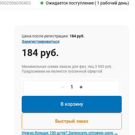
Пены, клеи, герметики
B002506030403
Ожидается поступление ( 1 рабочий день)
Пены монтажные
Герметики
Очистители для пены
Клеи монтажные
Цена после регистрации:
184 руб.
Пистолеты для герметиков
Зарегистрироваться
184 руб.
Минимальная сумма заказа для физ. лиц 3 000 руб.
Электрика и свет
Предложение не является публичной офертой
Хомуты стяжки нейлоновые и стальные
Вилки электрические
Выключатели
Удлинители электрические
В корзину
Фонари
Быстрый заказ
Нужно больше 100 штук? Запросить оптовую цену →