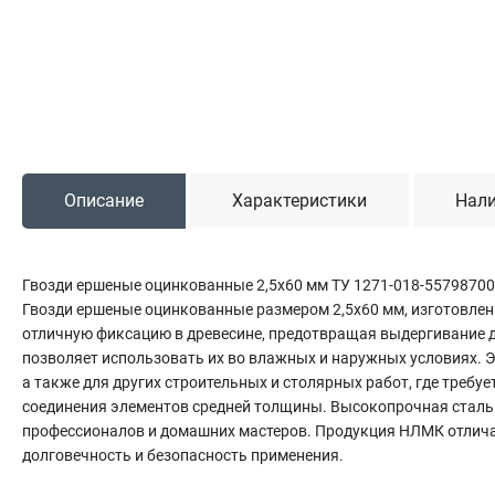
Садовая техника
Триммеры и мотокосы
Снегоуборочные машины
Культиваторы (мотоблоки)
Газонокосилки
Измельчители
Описание
Характеристики
Нали
Автомобильный инструмент
Гвозди ершеные оцинкованные 2,5х60 мм ТУ 1271-018-55798700
Наборы шоферские
Гвозди ершеные оцинкованные размером 2,5х60 мм, изготовленн
Тросы буксировочные
отличную фиксацию в древесине, предотвращая выдергивание д
Домкраты
позволяет использовать их во влажных и наружных условиях. Э
Щетки, скребки и лопаты автомобильные
а также для других строительных и столярных работ, где требу
Тали цепные
соединения элементов средней толщины. Высокопрочная сталь 
профессионалов и домашних мастеров. Продукция НЛМК отличае
долговечность и безопасность применения.