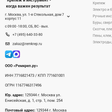
Крепеж и инструмент -
Крепеж
когда важен результат
Электро и 
г. Москва, ул. 1-я Стекольная, дом 7
Ручные ин
корпус 11
Буры, сверл
с 09:00 -18:00, СБ, ВС - вых.
Скотчи, пл
+7 (495) 640-33-80
Пены, клеи
Электроды,
zakaz@remkrep.ru
ООО «Ремкреп.ру»
ИНН 7716821473 / КПП 771601001
ОГРН 1167746317496
Юр. адрес:
129344 г. Москва ул.
Енисейская, д. 1, стр. 1, пом. 254
Почтовый адрес:
129344 г. Москва