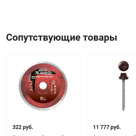
Сантехника
Канализация
Соединители сантехнические
Таймеры подачи воды
Сопутствующие товары
Водонагреватели накопительные
Тройники сантехнические
322 руб.
11 777 руб.