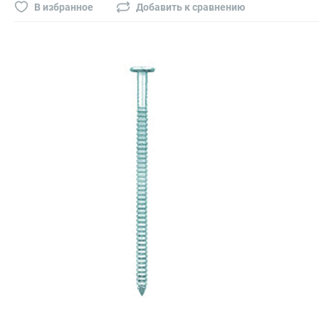
Буры, сверла, диски
В избранное
Добавить к сравнению
Гвозди для пневматического степлера (нейлера)
Биты на шуруповёрт
Буры, пики, зубила
Фрезы
Диски
Электроды, сварочная техника
Электроды сварочные
Инверторы, сварочная техника
Маски сварщика
Резаки
Зеркало сварщика