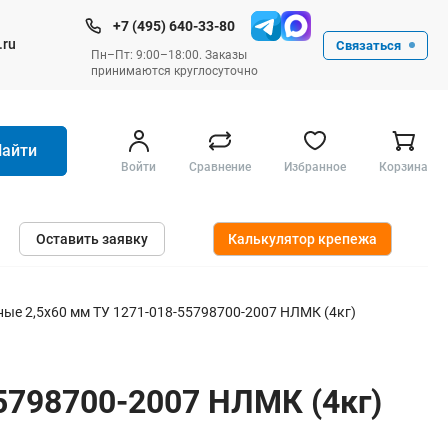
+7 (495) 640-33-80
.ru
Связаться
Пн–Пт: 9:00–18:00. Заказы
принимаются круглосуточно
Найти
Войти
Сравнение
Избранное
Корзина
Ручные инструменты
Оставить заявку
Калькулятор крепежа
Малярные
Слесарные
Столярные
ые 2,5х60 мм ТУ 1271-018-55798700-2007 НЛМК (4кг)
Измерительные ручные
Штукатурные и отделочные
5798700-2007 НЛМК (4кг)