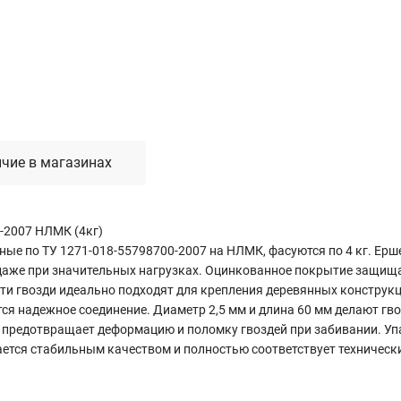
Лестницы, стремянки, вышки
Стремянки стальные
Лестницы односекционные
Вышки-туры
Лестницы двухсекционные
Лестницы телескопические
чие в магазинах
Средства пожарной безопасности
-2007 НЛМК (4кг)
Огнетушители
ые по ТУ 1271-018-55798700-2007 на НЛМК, фасуются по 4 кг. Ерш
Пожарные инструменты
аже при значительных нагрузках. Оцинкованное покрытие защищае
Полотна противопожарные
ти гвозди идеально подходят для крепления деревянных конструкц
Шкафы пожарные
ется надежное соединение. Диаметр 2,5 мм и длина 60 мм делают г
Щиты, ящики, стенды
предотвращает деформацию и поломку гвоздей при забивании. Упа
тся стабильным качеством и полностью соответствует технически