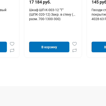
17 184 руб.
145 руб
овый
Шкаф ШП-К-003-12 "Т"
Гвозди с
(ШПК-320-12) Закр. в стену (
покрытия
разм. 700-1300-300)
4028-63 
В корзину
В