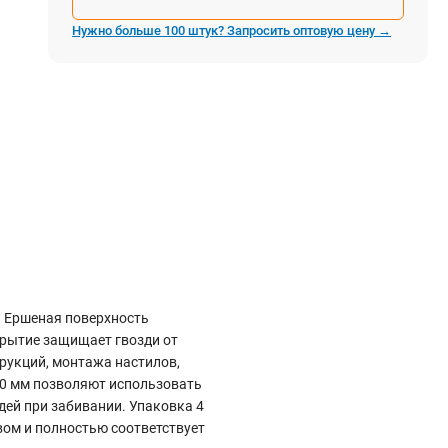
Электростроительное оборудование
Нужно больше 100 штук? Запросить оптовую цену →
Компрессоры
Тепловое оборудование
Генераторы
Мотопомпы
Виброплиты
Строительные материалы
Арматура
Блоки стеновые газобетонные
Гипсокартон
. Ершеная поверхность
Жидкое стекло
крытие защищает гвозди от
трукций, монтажа настилов,
Затирки
 80 мм позволяют использовать
ей при забивании. Упаковка 4
ом и полностью соответствует