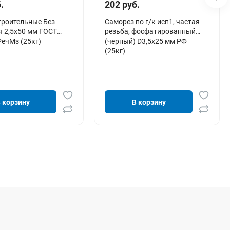
.
202 руб.
троительные Без
Саморез по г/к исп1, частая
 2,5х50 мм ГОСТ
резьба, фосфатированный
РечМз (25кг)
(черный) D3,5х25 мм РФ
(25кг)
 корзину
В корзину