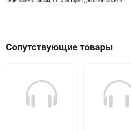
техническим условиям, что гарантирует долговечность и бе
Сантехника
Канализация
Соединители сантехнические
Таймеры подачи воды
Водонагреватели накопительные
Тройники сантехнические
Сопутствующие товары