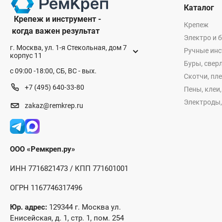
Каталог
Крепеж и инструмент -
Крепеж
когда важен результат
Электро и 
г. Москва, ул. 1-я Стекольная, дом 7
Ручные ин
корпус 11
Буры, сверл
с 09:00 -18:00, СБ, ВС - вых.
Скотчи, пл
+7 (495) 640-33-80
Пены, клеи
Электроды,
zakaz@remkrep.ru
ООО «Ремкреп.ру»
ИНН 7716821473 / КПП 771601001
ОГРН 1167746317496
Юр. адрес:
129344 г. Москва ул.
Енисейская, д. 1, стр. 1, пом. 254