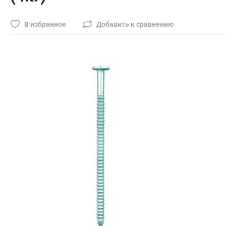
Буры, сверла, диски
Гвозди для пневматического степлера (нейлера)
В избранное
Добавить к сравнению
Биты на шуруповёрт
Буры, пики, зубила
Фрезы
Диски
Электроды, сварочная техника
Электроды сварочные
Инверторы, сварочная техника
Маски сварщика
Резаки
Зеркало сварщика