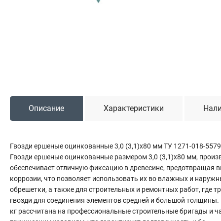
Садовая техника
Триммеры и мотокосы
Снегоуборочные машины
Культиваторы (мотоблоки)
Газонокосилки
Измельчители
Описание
Характеристики
Нали
Автомобильный инструмент
Наборы шоферские
Тросы буксировочные
Гвозди ершеные оцинкованные 3,0 (3,1)х80 мм ТУ 1271-018-557
Домкраты
Гвозди ершеные оцинкованные размером 3,0 (3,1)х80 мм, произ
Щетки, скребки и лопаты автомобильные
обеспечивает отличную фиксацию в древесине, предотвращая в
коррозии, что позволяет использовать их во влажных и наружн
Тали цепные
обрешетки, а также для строительных и ремонтных работ, где т
гвозди для соединения элементов средней и большой толщины.
кг рассчитана на профессиональные строительные бригады и ч