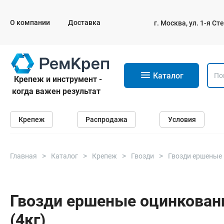
О компании
Доставка
г. Москва, ул. 1-я С
11
Каталог
Крепеж и инструмент -
когда важен результат
Крепеж
Крепеж
Распродажа
Условия
Анкеры
Дюбели
Саморезы и шурупы
Главная
Каталог
Крепеж
Гвозди
Гвозди ершеные
Гвозди
Болты
Гвозди ершеные оцинкованн
(4кг)