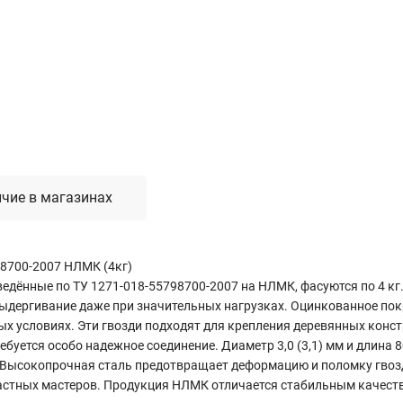
Лестницы, стремянки, вышки
Стремянки стальные
Лестницы односекционные
Вышки-туры
Лестницы двухсекционные
Лестницы телескопические
чие в магазинах
Средства пожарной безопасности
Огнетушители
Пожарные инструменты
98700-2007 НЛМК (4кг)
Полотна противопожарные
ведённые по ТУ 1271-018-55798700-2007 на НЛМК, фасуются по 4 кг
Шкафы пожарные
ыдергивание даже при значительных нагрузках. Оцинкованное по
ых условиях. Эти гвозди подходят для крепления деревянных конс
Щиты, ящики, стенды
ребуется особо надежное соединение. Диаметр 3,0 (3,1) мм и длина
 Высокопрочная сталь предотвращает деформацию и поломку гвозд
астных мастеров. Продукция НЛМК отличается стабильным качеств