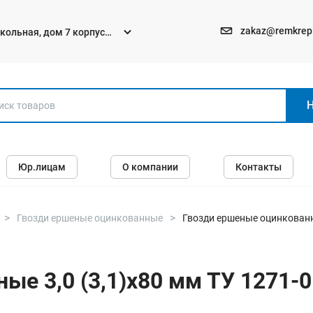
zakaz@remkrep
текольная, дом 7 корпус
Электро и бензоинструменты
Юр.лицам
О компании
Контакты
Перфораторы
Углошлифмашины (болгарки)
Шуруповерты
Гвозди ершеные оцинкованные
Гвозди ершеные оцинкованны
Пилы
Дрели
ые 3,0 (3,1)х80 мм ТУ 1271