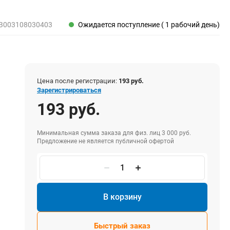
Пены, клеи, герметики
Пены монтажные
B003108030403
Ожидается поступление ( 1 рабочий день)
Герметики
Очистители для пены
Клеи монтажные
Пистолеты для герметиков
Цена после регистрации:
193 руб.
Зарегистрироваться
193 руб.
Электрика и свет
Хомуты стяжки нейлоновые и стальные
Минимальная сумма заказа для физ. лиц 3 000 руб.
Предложение не является публичной офертой
Вилки электрические
Выключатели
Удлинители электрические
Фонари
В корзину
Быстрый заказ