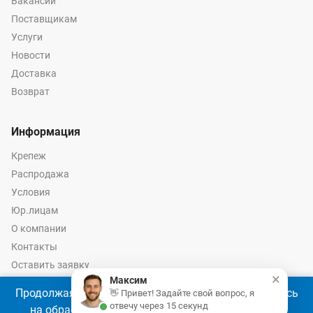
Вакансии
Поставщикам
Услуги
Новости
Доставка
Возврат
Информация
Крепеж
Распродажа
Условия
Юр.лицам
О компании
Контакты
Оставить заявку
×
Максим
Калькулятор крепежа
Продолжая использовать наш сайт, Вы соглашаетесь
👋 Привет! Задайте свой вопрос, я
отвечу через 15 секунд
на обработку файлов cookie 🍪 в соответствии с