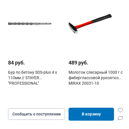
84 руб.
489 руб.
Бур по бетону SDS-plus 4 х
Молоток слесарный 1000 г с
110мм // STAYER
фиберглассовой рукояткой,
"PROFESSIONAL"
MIRAX 20031-10
Сообщить о поступлении
В корзину