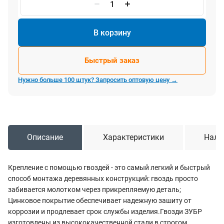
В корзину
Быстрый заказ
Нужно больше 100 штук? Запросить оптовую цену →
Описание
Характеристики
Нали
Крепление с помощью гвоздей - это самый легкий и быстрый
способ монтажа деревянных конструкций: гвоздь просто
забивается молотком через прикрепляемую деталь;
Цинковое покрытие обеспечивает надежную зашиту от
коррозии и продлевает срок службы изделия.Гвозди ЗУБР
изготовлены из высококачественной стали в строгом