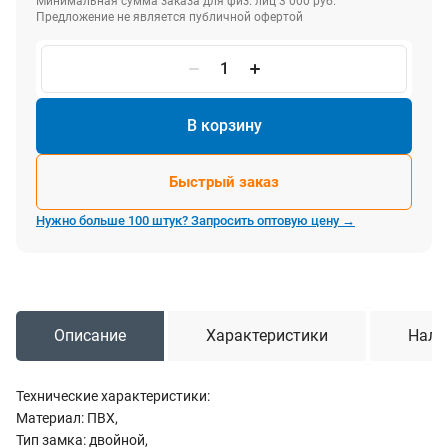
Минимальная сумма заказа для физ. лиц 3 000 руб.
Предложение не является публичной офертой
В корзину
Быстрый заказ
Нужно больше 100 штук? Запросить оптовую цену →
Описание
Характеристики
Нали
Технические характеристики:
Материал: ПВХ,
Тип замка: двойной,