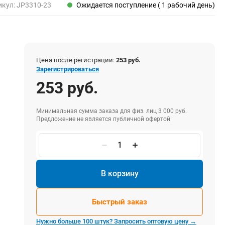
Пены, клеи, герметики
икул:
JP3310-23
Ожидается поступление ( 1 рабочий день)
Пены монтажные
Герметики
Очистители для пены
Клеи монтажные
Цена после регистрации:
253 руб.
Пистолеты для герметиков
Зарегистрироваться
253 руб.
Минимальная сумма заказа для физ. лиц 3 000 руб.
Электрика и свет
Предложение не является публичной офертой
Хомуты стяжки нейлоновые и стальные
Вилки электрические
Выключатели
Удлинители электрические
В корзину
Фонари
Быстрый заказ
Нужно больше 100 штук? Запросить оптовую цену →