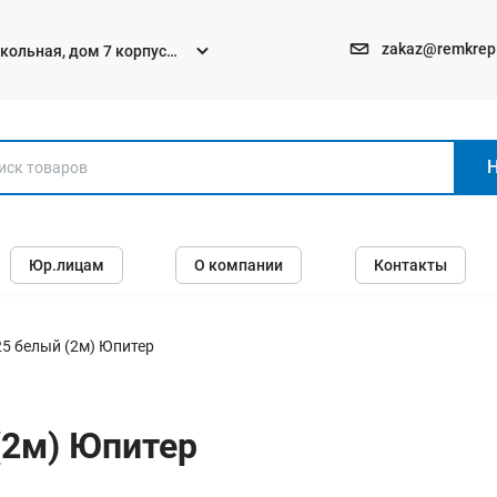
zakaz@remkrep
текольная, дом 7 корпус
Электро и бензоинструменты
Юр.лицам
О компании
Контакты
Перфораторы
Углошлифмашины (болгарки)
Шуруповерты
25 белый (2м) Юпитер
Пилы
Дрели
(2м) Юпитер