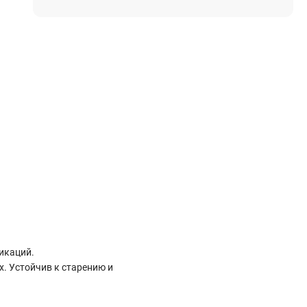
Электростроительное оборудование
Компрессоры
Тепловое оборудование
Генераторы
Мотопомпы
Виброплиты
Строительные материалы
Арматура
Блоки стеновые газобетонные
Гипсокартон
Жидкое стекло
Затирки
икаций.
. Устойчив к старению и