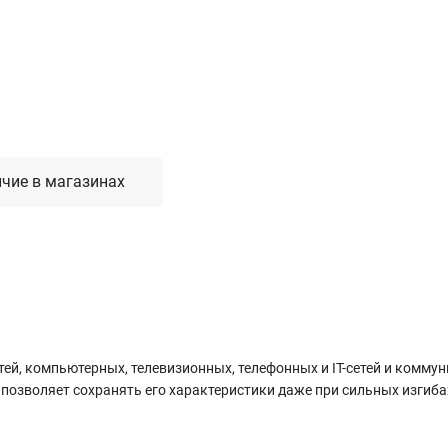
Лестницы, стремянки, вышки
Стремянки стальные
Лестницы односекционные
Вышки-туры
Лестницы двухсекционные
Лестницы телескопические
чие в магазинах
Средства пожарной безопасности
Огнетушители
Пожарные инструменты
Полотна противопожарные
Шкафы пожарные
Щиты, ящики, стенды
ей, компьютерных, телевизионных, телефонных и IT-сетей и коммун
озволяет сохранять его характеристики даже при сильных изгибах