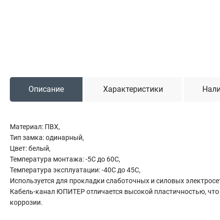
Садовая техника
Триммеры и мотокосы
Снегоуборочные машины
Культиваторы (мотоблоки)
Газонокосилки
Измельчители
Описание
Характеристики
Нали
Автомобильный инструмент
Материал: ПВХ,
Наборы шоферские
Тип замка: одинарный,
Тросы буксировочные
Цвет: белый,
Домкраты
Температура монтажа: -5С до 60С,
Щетки, скребки и лопаты автомобильные
Температура эксплуатации: -40С до 45С,
Тали цепные
Используется для прокладки слаботочных и силовых электросет
Кабель-канал ЮПИТЕР отличается высокой пластичностью, что п
коррозии.