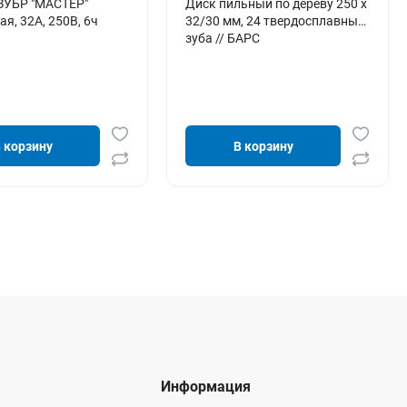
ЗУБР "МАСТЕР"
Диск пильный по дереву 250 х
ая, 32A, 250B, 6ч
32/30 мм, 24 твердосплавных
зуба // БАРС
 корзину
В корзину
Информация