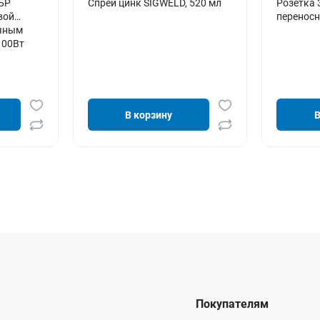
БР
Спрей цинк SIGWELD, 520 мл
Розетка 
вой
переносн
ечным
100Вт
В корзину
В
Покупателям