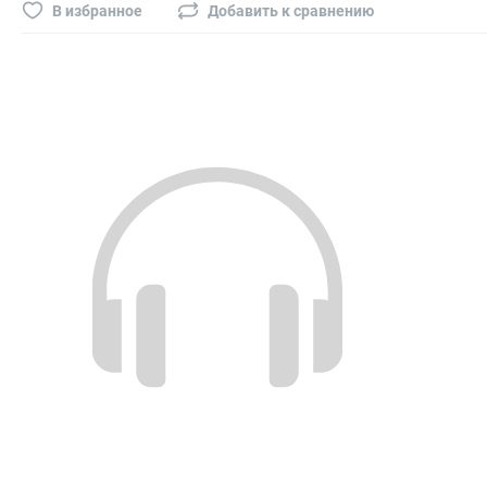
Буры, сверла, диски
В избранное
Добавить к сравнению
Гвозди для пневматического степлера (нейлера)
Биты на шуруповёрт
Буры, пики, зубила
Фрезы
Диски
Электроды, сварочная техника
Электроды сварочные
Инверторы, сварочная техника
Маски сварщика
Резаки
Зеркало сварщика