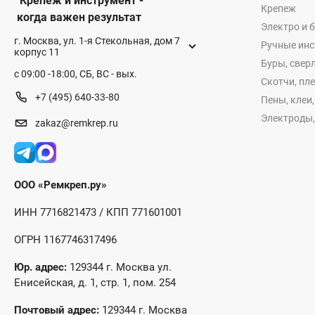
Крепеж и инструмент -
Крепеж
когда важен результат
Электро и 
г. Москва, ул. 1-я Стекольная, дом 7
Ручные ин
корпус 11
Буры, сверл
с 09:00 -18:00, СБ, ВС - вых.
Скотчи, пл
+7 (495) 640-33-80
Пены, клеи
Электроды,
zakaz@remkrep.ru
ООО «Ремкреп.ру»
ИНН 7716821473 / КПП 771601001
ОГРН 1167746317496
Юр. адрес:
129344 г. Москва ул.
Енисейская, д. 1, стр. 1, пом. 254
Почтовый адрес:
129344 г. Москва