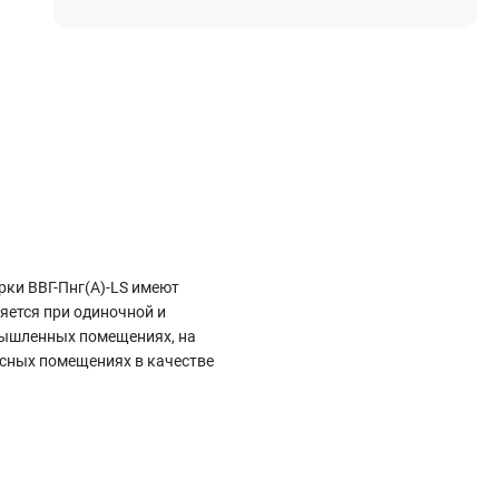
Электростроительное оборудование
Компрессоры
Тепловое оборудование
Генераторы
Мотопомпы
Виброплиты
Строительные материалы
рки ВВГ-Пнг(А)-LS имеют
Арматура
яется при одиночной и
Блоки стеновые газобетонные
омышленных помещениях, на
Гипсокартон
исных помещениях в качестве
Жидкое стекло
Затирки