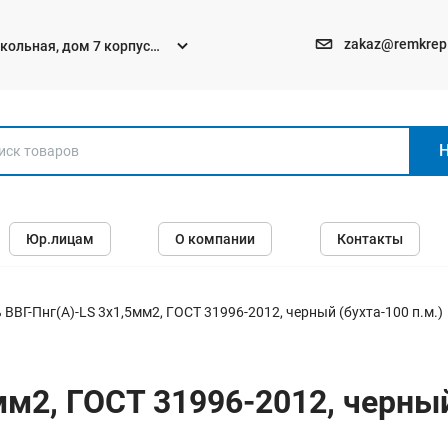
zakaz@remkrep
текольная, дом 7 корпус
Электро и бензоинструменты
Юр.лицам
О компании
Контакты
Перфораторы
Углошлифмашины (болгарки)
Шуруповерты
 ВВГ-Пнг(А)-LS 3х1,5мм2, ГОСТ 31996-2012, черный (бухта-100 п.м.)
Пилы
Дрели
мм2, ГОСТ 31996-2012, черный