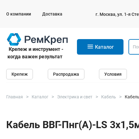
О компании
Доставка
г. Москва, ул. 1-я С
11
Каталог
Крепеж и инструмент -
когда важен результат
Крепеж
Крепеж
Распродажа
Условия
Анкеры
Дюбели
Саморезы и шурупы
Главная
Каталог
Электрика и свет
Кабель
Кабель
Гвозди
Болты
Кабель ВВГ-Пнг(А)-LS 3х1,5