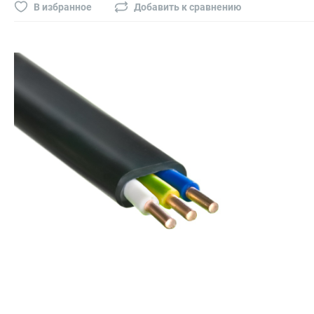
Буры, сверла, диски
В избранное
Добавить к сравнению
Гвозди для пневматического степлера (нейлера)
Биты на шуруповёрт
Буры, пики, зубила
Фрезы
Диски
Электроды, сварочная техника
Электроды сварочные
Инверторы, сварочная техника
Маски сварщика
Резаки
Зеркало сварщика