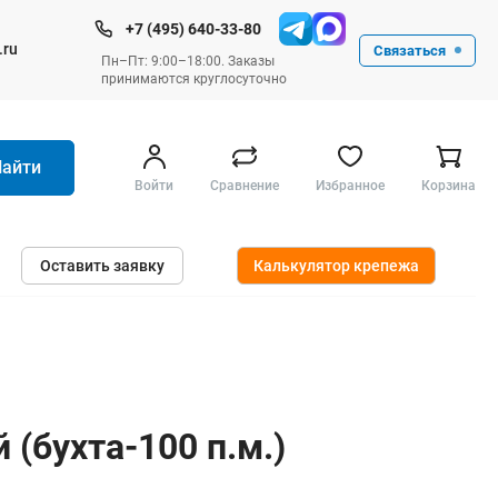
+7 (495) 640-33-80
.ru
Связаться
Пн–Пт: 9:00–18:00. Заказы
принимаются круглосуточно
Найти
Войти
Сравнение
Избранное
Корзина
Ручные инструменты
Оставить заявку
Калькулятор крепежа
Малярные
Слесарные
Столярные
Измерительные ручные
Штукатурные и отделочные
 (бухта-100 п.м.)