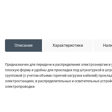
Садовая техника
Триммеры и мотокосы
Снегоуборочные машины
Культиваторы (мотоблоки)
Газонокосилки
Измельчители
Описание
Характеристики
Нали
Автомобильный инструмент
Предназначен для передачи и распределения электроэнергии в 
Наборы шоферские
плоскую форму и удобны для прокладки под штукатуркой в штро
Тросы буксировочные
групповой (с учетом объема горючей нагрузки кабелей) прокл
Домкраты
электростанциях, в распределительных и осветительных устрой
Щетки, скребки и лопаты автомобильные
электропроводки.
Тали цепные