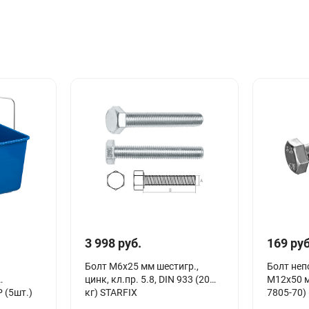
3 998 руб.
169 руб
Болт М6х25 мм шестигр.,
Болт неп
цинк, кл.пр. 5.8, DIN 933 (20
М12х50 
 (5шт.)
кг) STARFIX
7805-70) 