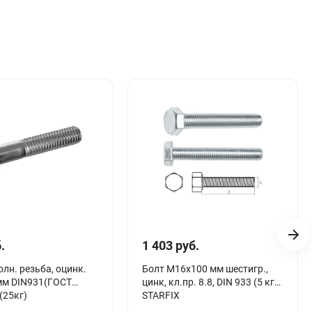
.
1 403 руб.
олн. резьба, оцинк.
Болт М16х100 мм шестигр.,
мм DIN931(ГОСТ
цинк, кл.пр. 8.8, DIN 933 (5 кг)
(25кг)
STARFIX