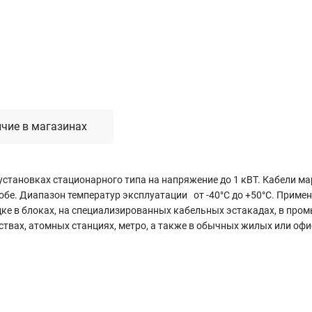
Лестницы, стремянки, вышки
Стремянки стальные
Лестницы односекционные
Вышки-туры
Лестницы двухсекционные
Лестницы телескопические
чие в магазинах
Средства пожарной безопасности
установках стационарного типа на напряжение до 1 кВТ. Кабели ма
Огнетушители
бе. Диапазон температур эксплуатации от -40°С до +50°С. Примен
Пожарные инструменты
адке в блоках, на специализированных кабельных эстакадах, в пр
Полотна противопожарные
ствах, атомных станциях, метро, а также в обычных жилых или оф
Шкафы пожарные
Щиты, ящики, стенды