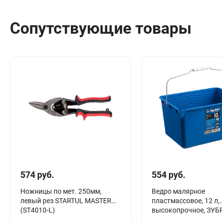
Сантехника
Канализация
Сопутствующие товары
Соединители сантехнические
Таймеры подачи воды
Водонагреватели накопительные
Тройники сантехнические
574 руб.
554 руб.
Ножницы по мет. 250мм,
Ведро малярное
левый рез STARTUL MASTER
пластмассовое, 12 л,
(ST4010-L)
высокопрочное, ЗУБР